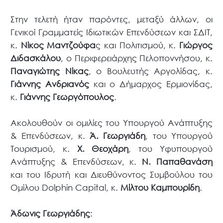
Στην τελετή ήταν παρόντες, μεταξύ άλλων, οι
Γενικοί Γραμματείς Ιδιωτικών Επενδύσεων και ΣΔΙΤ,
κ.
Νίκος Μαντζούφα
ς και Πολιτισμού, κ.
Γιώργος
Διδασκάλου
, ο Περιφερειάρχης Πελοποννήσου, κ.
Παναγιώτης Νίκας
, ο Βουλευτής Αργολίδας, κ.
Γιάννης Ανδριανός
και ο Δήμαρχος Ερμιονίδας,
κ.
Γιάννης Γεωργόπουλος
.
Ακολουθούν οι ομιλίες του Υπουργού Ανάπτυξης
& Επενδύσεων, κ.
Ά. Γεωργιάδη
, του Υπουργού
Τουρισμού, κ.
Χ. Θεοχάρη
, του Υφυπουργού
Ανάπτυξης & Επενδύσεων, κ.
Ν. Παπαθανάση
και του Ιδρυτή και Διευθύνοντος Συμβούλου του
Ομίλου Dolphin Capital, κ.
Μίλτου Καμπουρίδη
.
Άδωνις Γεωργιάδης
: