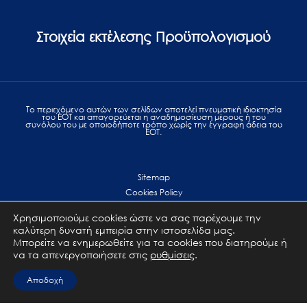
Στοιχεία εκτέλεσης Προϋπολογισμού
Το περιεχόμενο αυτών των σελίδων αποτελεί πvευματική ιδιοκτησία
του ΕΟΤ και απαγορεύεται η αναδημοσίευση μέρους ή του
συνόλου του με οποιοδήποτε τρόπο χωρίς την έγγραφη άδεια του
ΕΟΤ.
Sitemap
Cookies Policy
Personal Data Protection
Χρησιμοποιούμε cookies ώστε να σας παρέχουμε την
Terms of use
καλύτερη δυνατή εμπειρία στην ιστοσελίδα μας.
Επικοινωνία
Μπορείτε να ενημερωθείτε για τα cookies που διατηρούμε ή
να τα απενεργοποιήσετε στις
ρυθμίσεις
.
All Rights Reserved. GNTO © 2023
Αποδοχή