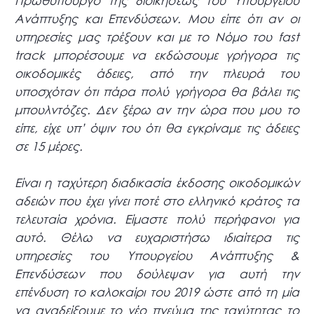
Πρωθυπουργό της διοικήσεως του Υπουργείου
Ανάπτυξης και Επενδύσεων. Μου είπε ότι αν οι
υπηρεσίες μας τρέξουν και με το Νόμο του fast
track μπορέσουμε να εκδώσουμε γρήγορα τις
οικοδομικές άδειες, από την πλευρά του
υποσχόταν ότι πάρα πολύ γρήγορα θα βάλει τις
μπουλντόζες. Δεν ξέρω αν την ώρα που μου το
είπε, είχε υπ’ όψιν του ότι θα εγκρίναμε τις άδειες
σε 15 μέρες.
Είναι η ταχύτερη διαδικασία έκδοσης οικοδομικών
αδειών που έχει γίνει ποτέ στο ελληνικό κράτος τα
τελευταία χρόνια. Είμαστε πολύ περήφανοι για
αυτό. Θέλω να ευχαριστήσω ιδιαίτερα τις
υπηρεσίες του Υπουργείου Ανάπτυξης &
Επενδύσεων που δούλεψαν για αυτή την
επένδυση το καλοκαίρι του 2019 ώστε από τη μία
να αναδείξουμε το νέο πνεύμα της ταχύτητας το