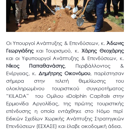
Οι Υπουργοί Ανάπτυξης & Επενδύσεων, κ.
Άδωνις
Γεωργιάδης
και Τουρισμού, κ.
Χάρης Θεοχάρης
και oι Υφυπουργοί Ανάπτυξης & Επενδύσεων, κ.
Νίκος Παπαθανάσης
, Περιβάλλοντος &
Ενέργειας, κ.
Δημήτρης Οικονόμου
, παρέστησαν
σήμερα στην τελετή θεμελίωσης του
ολοκληρωμένου τουριστικού συγκροτήματος
“KILADA” του Ομίλου «Dolphin Capital» στην
Ερμιονίδα Αργολίδας, της πρώτης τουριστικής
επένδυσης η οποία εντάχθηκε στο Νόμο περί
Ειδικών Σχεδίων Χωρικής Ανάπτυξης Στρατηγικών
Επενδύσεων (ΕΣΧΑΣΕ) και έλαβε οικοδομική άδεια.