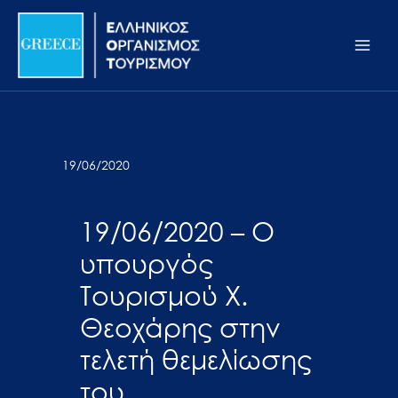
Μετάβαση
Σημείωση:
Main
στο
Αυτός
Men
περιεχόμενο
ο
ιστότοπος
περιλαμβάνει
ένα
σύστημα
19/06/2020
προσβασιμότητας.
19/06/2020 – Ο
υπουργός
Τουρισμού Χ.
Θεοχάρης στην
τελετή θεμελίωσης
του