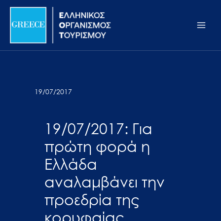
Μετάβαση
Σημείωση:
Main
στο
Αυτός
Men
περιεχόμενο
ο
ιστότοπος
περιλαμβάνει
ένα
σύστημα
19/07/2017
προσβασιμότητας.
19/07/2017: Για
πρώτη φορά η
Ελλάδα
αναλαμβάνει την
προεδρία της
κορυφαίας