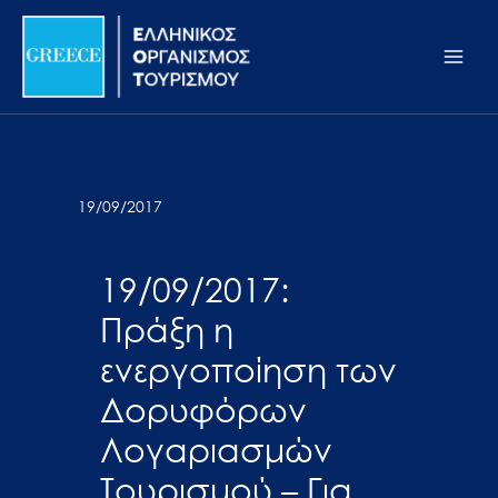
Μετάβαση
Σημείωση:
Main
στο
Αυτός
Men
περιεχόμενο
ο
ιστότοπος
περιλαμβάνει
ένα
σύστημα
19/09/2017
προσβασιμότητας.
19/09/2017:
Πράξη η
ενεργοποίηση των
Δορυφόρων
Λογαριασμών
Τουρισμού – Για