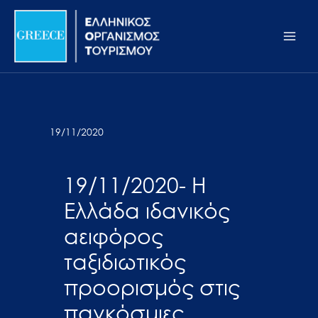
Μετάβαση
Σημείωση:
Main
στο
Αυτός
Men
περιεχόμενο
ο
ιστότοπος
περιλαμβάνει
ένα
σύστημα
19/11/2020
προσβασιμότητας.
19/11/2020- Η
Ελλάδα ιδανικός
αειφόρος
ταξιδιωτικός
προορισμός στις
παγκόσμιες