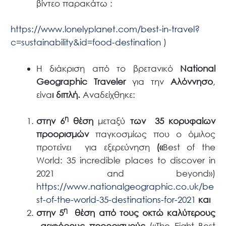
βίντεο παρακάτω :
https://www.lonelyplanet.com/best-in-travel?
c=sustainability&id=food-destination
)
Η διάκριση από το βρετανικό
National
Geographic Traveler
για την
Αλόννησο
,
είνα
ι διπλή.
Αναδείχθηκε:
η
στην 6
θέση
μεταξύ
των 35 κορυφαίων
προορισμών
παγκοσμίως που ο όμιλος
προτείνει για εξερεύνηση
(«
Best of the
World: 35 incredible places to discover in
2021 and beyond»)
https://www.nationalgeographic.co.uk/be
st-of-the-world-35-destinations-for-2021
και
η
στην 5
θέση από τους οκτώ καλύτερους
αειφόρους προορισμούς
(«The Eight Best