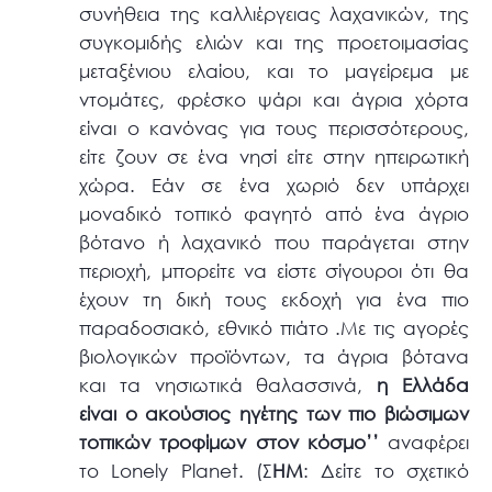
συνήθεια της καλλιέργειας λαχανικών, της
συγκομιδής ελιών και της προετοιμασίας
μεταξένιου ελαίου, και το μαγείρεμα με
ντομάτες, φρέσκο ψάρι και άγρια χόρτα
είναι ο κανόνας για τους περισσότερους,
είτε ζουν σε ένα νησί είτε στην ηπειρωτική
χώρα. Εάν σε ένα χωριό δεν υπάρχει
μοναδικό τοπικό φαγητό από ένα άγριο
βότανο ή λαχανικό που παράγεται στην
περιοχή, μπορείτε να είστε σίγουροι ότι θα
έχουν τη δική τους εκδοχή για ένα πιο
παραδοσιακό, εθνικό πιάτο .Με τις αγορές
βιολογικών προϊόντων, τα άγρια βότανα
και τα νησιωτικά θαλασσινά,
η Ελλάδα
είναι ο ακούσιος ηγέτης των πιο βιώσιμων
τοπικών τροφίμων στον κόσμο’’
αναφέρει
το Lonely Planet. (Σ
ΗΜ
: Δείτε το σχετικό