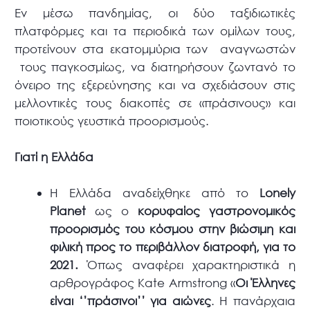
Εν μέσω πανδημίας, οι δύο ταξιδιωτικές
πλατφόρμες και τα περιοδικά των ομίλων τους,
προτείνουν στα εκατομμύρια των αναγνωστών
τους παγκοσμίως, να διατηρήσουν ζωντανό το
όνειρο της εξερεύνησης και να σχεδιάσουν στις
μελλοντικές τους διακοπές σε «πράσινους» και
ποιοτικούς γευστικά προορισμούς.
Γιατί η Ελλάδα
Η Ελλάδα αναδείχθηκε από το
Lonely
Planet
ως ο
κορυφαίος γαστρονομικός
προορισμός του κόσμου στην βιώσιμη και
φιλική προς το περιβάλλον διατροφή, για το
2021.
Όπως αναφέρει χαρακτηριστικά η
αρθρογράφος Kate Armstrong «
Οι Έλληνες
είναι ‘’πράσινοι’’ για αιώνες
. Η πανάρχαια