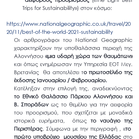
Trips for Sustainability») στον κόσμο:
https://www.nationalgeographic.co.uk/travel/20
20/11/best-of-the-world-2021-sustainability
Οι αρθρογράφοι του National Geographic
χαρακτηρίζουν την υποθαλάσσια περιοχή της
Αλοννήσου
«μια υδαρή χώρα των θαυμάτων»
και όπως ενημέρωσαν την Υπηρεσία ΕΟΤ Μεγ.
Βρετανίας θα αποτελέσει τ
ο πρωτοσέλιδο της
έκδοσης Ιανουαρίου / Φεβρουαρίου.
Κατέληξαν στην επιλογή της, αναδεικνύοντας
το Εθνικό Θαλάσσιο Πάρκου Αλοννήσου και
Β. Σποράδων
ως το θεμέλιο για την αειφορία
του προορισμού, που σχετίζεται με μοναδικά
ιστορικά ευρήματα, όπως
το ναυάγιο της
Περιστέρας
. Σύμφωνα με την περιγραφή , «
το
πρώτο υποβρύχιο μουσείου της Ελλάδας
στο