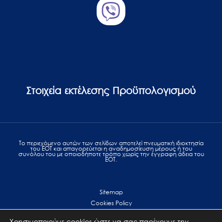
Στοιχεία εκτέλεσης Προϋπολογισμού
Το περιεχόμενο αυτών των σελίδων αποτελεί πvευματική ιδιοκτησία
του ΕΟΤ και απαγορεύεται η αναδημοσίευση μέρους ή του
συνόλου του με οποιοδήποτε τρόπο χωρίς την έγγραφη άδεια του
ΕΟΤ.
Sitemap
Cookies Policy
Personal Data Protection
Χρησιμοποιούμε cookies ώστε να σας παρέχουμε την