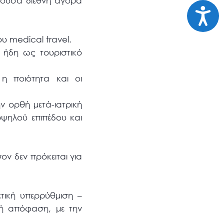
ργούσα διεθνή αγορά
Προσι
υ medical travel.
 ήδη ως τουριστικό
 η ποιότητα και οι
 ορθή μετά-ιατρική
 υψηλού επιπέδου και
ον δεν πρόκειται για
ική υπερρύθμιση –
κή απόφαση, με την