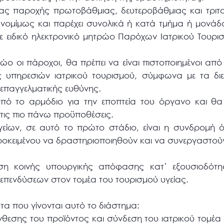
έας παροχής πρωτοβάθμιας, δευτεροβάθμιας και τριτ
ί νομίμως και παρέχει συνολικά ή κατά τμήμα ή μονάδα
ε ειδικό ηλεκτρονικό μητρώο Παρόχων Ιατρικού Τουρι
ο οι πάροχοι, θα πρέπει να είναι πιστοποιημένοι από 
 υπηρεσιών ιατρικού τουρισμού, σύμφωνα με τα δι
 επαγγελματικής ευθύνης.
πό το αρμόδιο για την εποπτεία του όργανο και θα
τις πιο πάνω προϋποθέσεις.
είων, σε αυτό το πρώτο στάδιο, είναι η συνδρομή
προκειμένου να δραστηριοποιηθούν και να συνεργαστού
οση κοινής υπουργικής απόφασης κατ’ εξουσιοδότη
 επενδύσεων στον τομέα του τουρισμού υγείας.
α που γίνονται αυτό το διάστημα:
εσης του προϊόντος και σύνδεση του ιατρικού τομέα