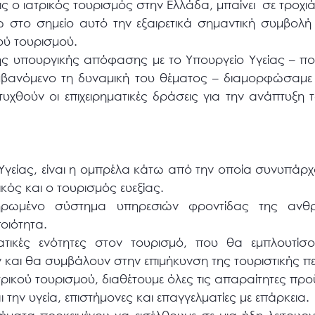
εις ο ιατρικός τουρισμός στην Ελλάδα, μπαίνει σε τροχι
 στο σημείο αυτό την εξαιρετικά σημαντική συμβολή
κού τουρισμού.
ής υπουργικής απόφασης με το Υπουργείο Υγείας – πο
μβανόμενο τη δυναμική του θέματος – διαμορφώσαμε 
υχθούν οι επιχειρηματικές δράσεις για την ανάπτυξη
Υγείας, είναι η ομπρέλα κάτω από την οποία συνυπάρ
ικός και ο τουρισμός ευεξίας.
ληρωμένο σύστημα υπηρεσιών φροντίδας της ανθρ
οιότητα.
ατικές ενότητες στον τουρισμό, που θα εμπλουτίσ
αι θα συμβάλουν στην επιμήκυνση της τουριστικής πε
ικού τουρισμού, διαθέτουμε όλες τις απαραίτητες προ
την υγεία, επιστήμονες και επαγγελματίες με επάρκεια.