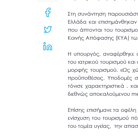
μενού
προσβασιμότητας.
Στη συνάντηση παρουσιάστη
Ελλάδα και επισημάνθηκαν 
που άπτονται του τουρισμού
Κοινής Απόφασης (ΚΥΑ) των 
Η υπουργός, αναφέρθηκε σ
του ιατρικού τουρισμού και
μορφής τουρισμού. «Ως χώ
προϋποθέσεις. Υποδομές στ
τόνισε χαρακτηριστικά . κα
διεθνώς αποκαλούμενου med
Επίσης επισήμανε τα οφέλη
ενίσχυση του τουρισμού πό
του τομέα υγείας, την απασ