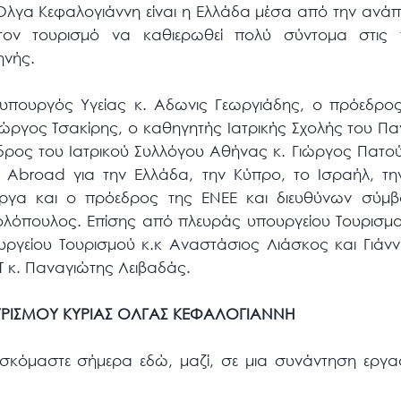
 Όλγα Κεφαλογιάννη είναι η Ελλάδα μέσα από την ανάπ
 τον τουρισμό να καθιερωθεί πολύ σύντομα στις 
ηνής.
υπουργός Υγείας κ. Αδωνις Γεωργιάδης, ο πρόεδρος
Γιώργος Τσακίρης, ο καθηγητής Ιατρικής Σχολής του Π
εδρος του Ιατρικού Συλλόγου Αθήνας κ. Γιώργος Πατού
t Abroad για την Ελλάδα, την Κύπρο, το Ισραήλ, τη
ργα και ο πρόεδρος της ΕΝΕΕ και διευθύνων σύμβο
λόπουλος. Επίσης από πλευράς υπουργείου Τουρισμ
ουργείου Τουρισμού κ.κ Αναστάσιος Λιάσκος και Γιάν
Τ κ. Παναγιώτης Λειβαδάς.
ΥΡΙΣΜΟΥ ΚΥΡΙΑΣ ΟΛΓΑΣ ΚΕΦΑΛΟΓΙΑΝΝΗ
ρισκόμαστε σήμερα εδώ, μαζί, σε μια συνάντηση εργασ