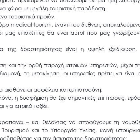
τήματα προκειμένου να εισέλθουμε σε μια ήδη λειτου
ε μια χώρα με μεγάλη τουριστική παράδοση.
νο τουριστικό προϊόν.
ν όρο medical tourism, έναντι του διεθνώς αποκαλούμενο
 μας επισκέπτες θα είναι αυτοί που μας γνωρίζουν
α της δραστηριότητας είναι η υψηλή εξειδίκευση,
 και την ορθή παροχή ιατρικών υπηρεσιών, μέχρι την
διαμονή, τη μετακίνηση, οι υπηρεσίες πρέπει να είναι
α αισθάνεται ασφάλεια και εμπιστοσύνη.
κόνα, η δυσφήμιση θα έχει σημαντικές επιπτώσεις, εφόσ
 για ιατρικό ταξίδι.
ραπάνω – και θέλοντας να αποφύγουμε τη νομοθετ
Τουρισμού και το Υπουργείο Υγείας, κοινή υπουργι
ς προϋποθέσεις για την άσκηση της δραστηριότητας: