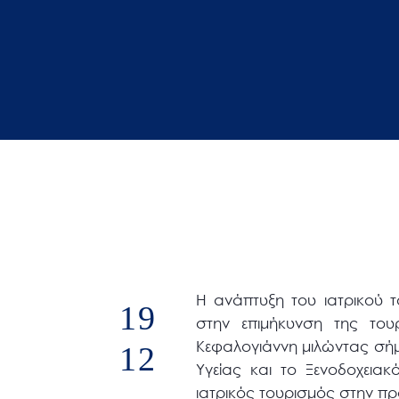
άτομα
με
προβλήματα
όρασης
που
χρησιμοποιούν
πρόγραμμα
ανάγνωσης
οθόνης
Πατήστε
Control-
F10
Η ανάπτυξη του ιατρικού τ
19
για
στην επιμήκυνση της του
να
Κεφαλογιάννη μιλώντας σή
12
ανοίξετε
Υγείας και το Ξενοδοχεια
ένα
ιατρικός τουρισμός στην πρ