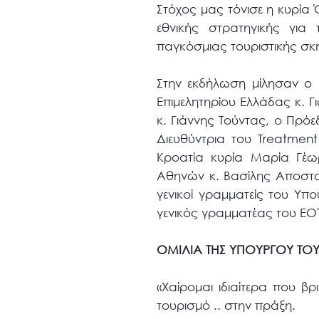
Στόχος μας τόνισε η κυρία
εθνικής στρατηγικής για
παγκόσμιας τουριστικής σκ
Στην εκδήλωση μίλησαν ο 
Επιμελητηρίου Ελλάδας κ. 
κ. Γιάννης Τούντας, ο Πρό
Διευθύντρια του Treatmen
Κροατία κυρία Μαρία Γέω
Αθηνών κ. Βασίλης Αποστο
γενικοί γραμματείς του Υπ
γενικός γραμματέας του ΕΟ
ΟΜΙΛΙΑ ΤΗΣ ΥΠΟΥΡΓΟΥ ΤΟ
«Χαίρομαι ιδιαίτερα που β
τουρισμό .. στην πράξη.