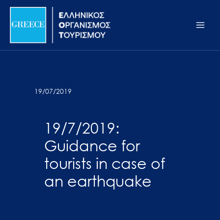
Μετάβαση
Σημείωση:
Main
στο
Αυτός
Men
περιεχόμενο
ο
ιστότοπος
περιλαμβάνει
ένα
σύστημα
19/07/2019
προσβασιμότητας.
19/7/2019:
Guidance for
tourists in case of
an earthquake