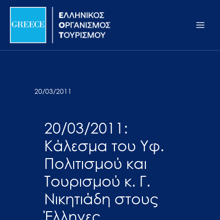
Μετάβαση
Σημείωση:
Main
στο
Αυτός
Men
περιεχόμενο
ο
ιστότοπος
περιλαμβάνει
ένα
σύστημα
20/03/2011
προσβασιμότητας.
20/03/2011:
Κάλεσμα του Υφ.
Πολιτισμού και
Τουρισμού κ. Γ.
Νικητιάδη στους
Έλληνες