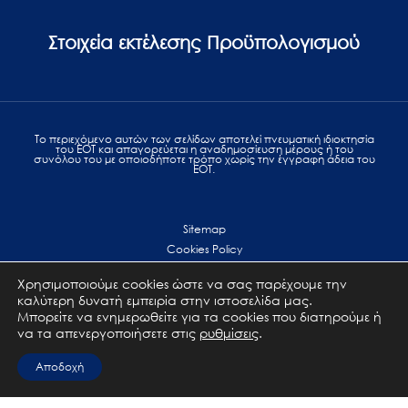
Στοιχεία εκτέλεσης Προϋπολογισμού
Το περιεχόμενο αυτών των σελίδων αποτελεί πvευματική ιδιοκτησία
του ΕΟΤ και απαγορεύεται η αναδημοσίευση μέρους ή του
συνόλου του με οποιοδήποτε τρόπο χωρίς την έγγραφη άδεια του
ΕΟΤ.
Sitemap
Cookies Policy
Personal Data Protection
Χρησιμοποιούμε cookies ώστε να σας παρέχουμε την
Terms of use
καλύτερη δυνατή εμπειρία στην ιστοσελίδα μας.
Επικοινωνία
Μπορείτε να ενημερωθείτε για τα cookies που διατηρούμε ή
να τα απενεργοποιήσετε στις
ρυθμίσεις
.
All Rights Reserved. GNTO © 2023
Αποδοχή