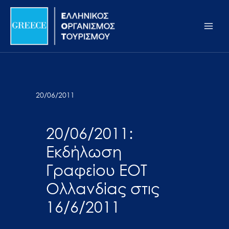
Μετάβαση
Σημείωση:
Main
στο
Αυτός
Men
περιεχόμενο
ο
ιστότοπος
περιλαμβάνει
ένα
σύστημα
20/06/2011
προσβασιμότητας.
20/06/2011:
Εκδήλωση
Γραφείου ΕΟΤ
Ολλανδίας στις
16/6/2011