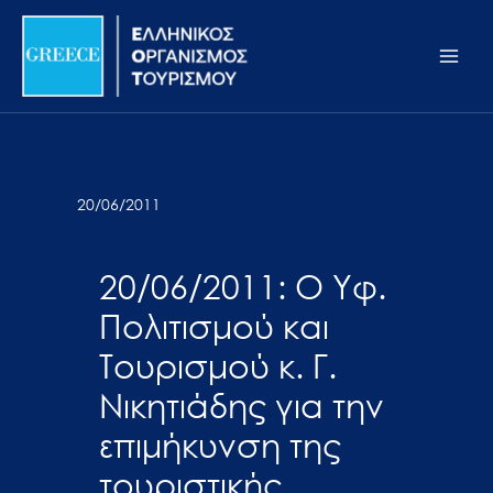
Μετάβαση
Σημείωση:
Main
στο
Αυτός
Men
περιεχόμενο
ο
ιστότοπος
περιλαμβάνει
ένα
σύστημα
20/06/2011
προσβασιμότητας.
20/06/2011: Ο Υφ.
Πολιτισμού και
Τουρισμού κ. Γ.
Νικητιάδης για την
επιμήκυνση της
τουριστικής