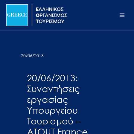
Μετάβαση
Σημείωση:
Main
στο
Αυτός
Men
περιεχόμενο
ο
ιστότοπος
περιλαμβάνει
ένα
σύστημα
20/06/2013
προσβασιμότητας.
20/06/2013:
Συναντήσεις
εργασίας
Υπουργείου
Τουρισμού –
ATOUT France