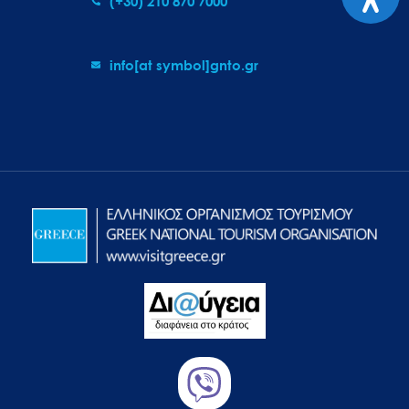
(+30) 210 870 7000
info[at symbol]gnto.gr