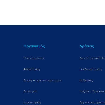
Οργανισμός
Δράσεις
Ποιοι είμαστε
Διαφημιστική Κ
Αποστολή
Συνδιαφήμιση
Δομή – οργανόγραμμα
Εκθέσεις
Διοίκηση
Ταξίδια εξοικεί
Στρατηγική
Δημόσιες Σχέσει