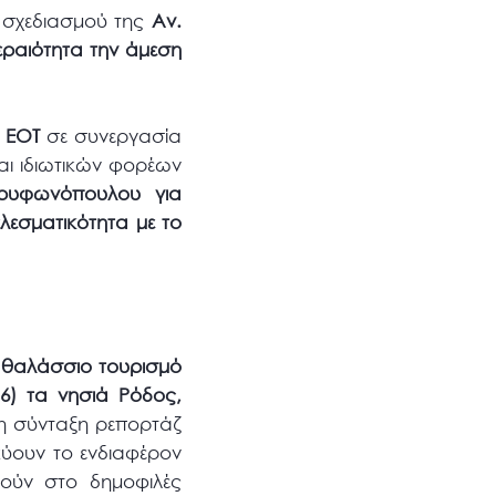
ύ σχεδιασμού της
Αν.
ραιότητα την άμεση
υ
ΕΟΤ
σε συνεργασία
αι ιδιωτικών φορέων
Τρυφωνόπουλου για
λεσματικότητα με το
 θαλάσσιο τουρισμό
16) τα νησιά Ρόδος,
τη σύνταξη ρεπορτάζ
ύουν το ενδιαφέρον
θούν στο δημοφιλές