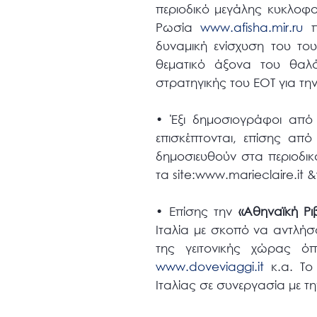
περιοδικό μεγάλης κυκλοφ
Ρωσία
www.afisha.mir.ru
πο
δυναμική ενίσχυση του το
θεματικό άξονα του θαλ
στρατηγικής του ΕΟΤ για τ
•
Έξι δημοσιογράφοι από μ
επισκέπτονται, επίσης από
δημοσιευθούν στα περιοδικά
τα site:www.marieclaire.it
•
Επίσης την
«Αθηναϊκή Ρι
Ιταλία με σκοπό να αντλήσο
της γειτονικής χώρας όπ
www.doveviaggi.it
κ.α. Το
Ιταλίας σε συνεργασία με τη