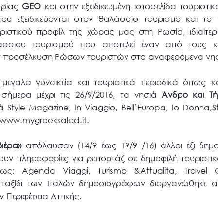
ορίας
GEO
και στην εξειδικευμένη ιστοσελίδα τουριστι
υ εξειδικεύονται στον θαλάσσιο τουρισμό και το 
υριστικού προφίλ της χώρας μας στη Ρωσία, ιδιαίτε
άσσιου τουρισμού που αποτελεί έναν από τους κ
ην προσέλκυση Ρώσων τουριστών στα αναφερόμενα νησ
εγάλα γυναικεία και τουριστικά περιοδικά όπως και
 σήμερα μέχρι τις 26/9/2016, τα νησιά
Άνδρο και Τή
 Style Magazine, In Viaggio, Bell’Europa, Io Donna,St
 &www.mygreeksalad.it.
βιέρα»
απόλαυσαν (14/9 έως 19/9 /16) άλλοι έξι δημ
υν πληροφορίες για ρεπορτάζ σε δημοφιλή τουριστικά 
ως: Agenda Viaggi, Turismo &Attualita, Travel G
 ταξίδι των Ιταλών δημοσιογράφων διοργανώθηκε α
ν Περιφέρεια Αττικής.