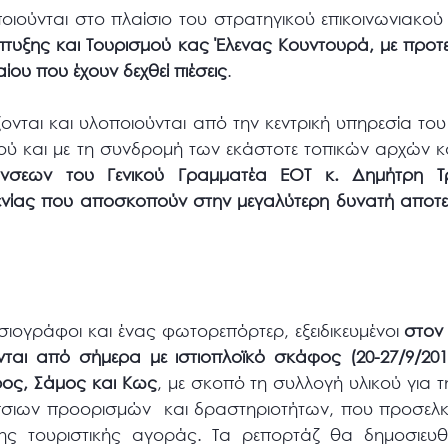
ποιούνται στο πλαίσιο του στρατηγικού επικοινωνιακο
τυξης και Τουρισμού κας Έλενας Κουντουρά, με προτε
ίου που έχουν δεχθεί πιέσεις
.
ονται και υλοποιούνται από την κεντρική υπηρεσία το
κού και με τη συνδρομή των εκάστοτε τοπικών αρχών κ
ύνσεων του Γενικού Γραμματέα ΕΟΤ κ. Δημήτρη 
ξενίας που αποσκοπούν στην μεγαλύτερη δυνατή αποτε
σιογράφοι και ένας φωτορεπόρτερ, εξειδικευμένοι
στον
ονται από σήμερα με ιστιοπλοϊκό σκάφος (20-27/9/20
ρος, Σάμος και Κως
, με σκοπό τη συλλογή υλικού για 
σιων προορισμών και δραστηριοτήτων, που προσελκ
κης τουριστικής αγοράς. Τα ρεπορτάζ θα δημοσιευ