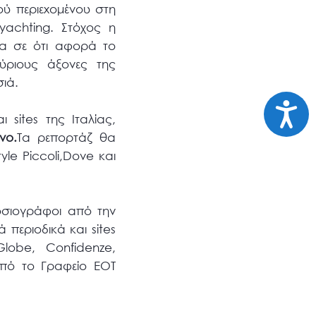
κού περιεxομένου στη
yachting. Στόχος η
ρα σε ότι αφορά το
ύριους άξονες της
ιά.
Προσι
 sites της Ιταλίας,
νο.
Τα ρεπορτάζ θα
yle Piccoli,Dove και
οσιογράφοι από την
περιοδικά και sites
lobe, Confidenze,
πό το Γραφείο ΕΟΤ