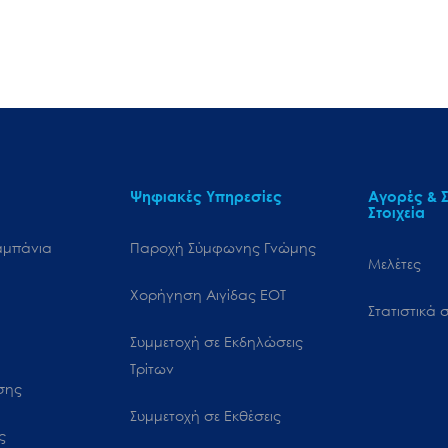
Ψηφιακές Υπηρεσίες
Αγορές & Σ
Στοιχεία
αμπάνια
Παροχή Σύμφωνης Γνώμης
Μελέτες
Χορήγηση Αιγίδας ΕΟΤ
Στατιστικά σ
Συμμετοχή σε Εκδηλώσεις
Τρίτων
ωσης
Συμμετοχή σε Εκθέσεις
ς