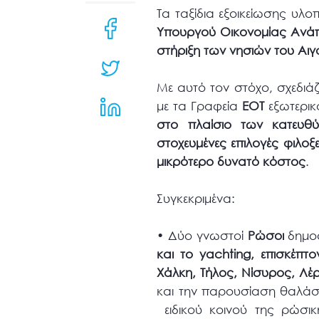
μενού
Τα ταξίδια εξοικείωσης υλο
προσβασιμότητας.
Υπουργού Οικονομίας Ανάπ
στήριξη των νησιών του Αιγα
Με αυτό τον στόχο, σχεδιάζ
με τα Γραφεία
ΕΟΤ
εξωτερι
στο πλαίσιο των κατευθ
στοχευμένες επιλογές φιλο
μικρότερο δυνατό κόστος
.
Συγκεκριμένα:
•
Δύο γνωστοί
Ρώσοι
δημο
και το yachting, επισκέπτ
Χάλκη, Τήλος, Νίσυρος, Λέ
και την παρουσίαση θαλάσ
ειδικού κοινού της ρώσι