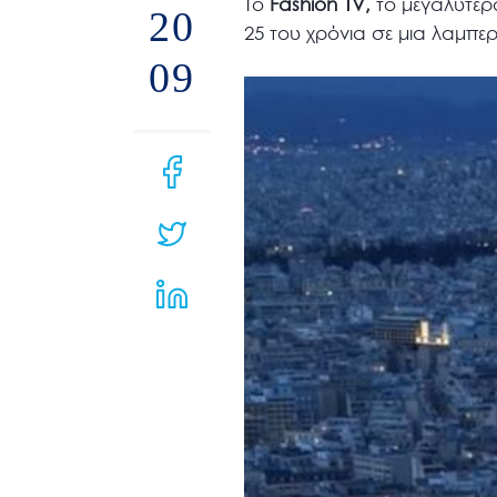
Το
Fashion TV,
το μεγαλύτερ
μενού
20
25 του χρόνια σε μια λαμπ
προσβασιμότητας.
09