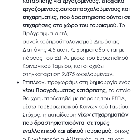
Κατάρτισης για εργαζομένους, εποχιακά
εργαζομένους,αυτοαπασχολούμενους και
επιχειρηματίες, που δραστηριοποιούνται σε
επιχειρήσεις στο χώρο του τουρισμού.
Το
Πρόγραμμα αυτό,
συνολικούπροϋπολογισμού Δημόσιας
Δαπάνης 4,5 εκατ. €, χρηματοδοτείται με
πόρους του ΕΣΠΑ, μέσω του Ευρωπαϊκού
Κοινωνικού Ταμείου, και στοχεύει
στηνκατάρτιση 2.875 ωφελουμένων.
Επιπλέον, προχωράμε στη δημιουργία ενός
νέου Προγράμματος κατάρτισης
, το οποίο
θα χρηματοδοτηθεί με πόρους του ΕΣΠΑ,
μέσω τουΕυρωπαϊκού Κοινωνικού Ταμείου.
Στόχος, η εκπαίδευση
νέων επιχειρηματιών
που δραστηριοποιούνται σε τομείς
εναλλακτικού και ειδικού τουρισμού
, όπως
ο Συνεδριακός ο Αθλητικός, ο ιαματικός,