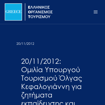
Μετάβαση
Σημείωση:
Main
στο
Αυτός
Men
περιεχόμενο
ο
ιστότοπος
περιλαμβάνει
ένα
σύστημα
20/11/2012
προσβασιμότητας.
20/11/2012:
Ομιλία Υπουργού
Τουρισμού Όλγας
Κεφαλογιάννη για
ζητήματα
εκπαίδευσης και