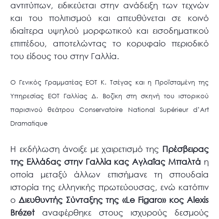
αντιτύπων, ειδικεύεται στην ανάδειξη των τεχνών
και του πολιτισμού και απευθύνεται σε κοινό
ιδιαίτερα υψηλού μορφωτικού και εισοδηματικού
επιπέδου, αποτελώντας το κορυφαίο περιοδικό
του είδους του στην Γαλλία.
Ο Γενικός Γραμματέας ΕΟΤ Κ. Τσέγας και η Προϊσταμένη της
Υπηρεσίας ΕΟΤ Γαλλίας Δ. Βοζίκη στη σκηνή του ιστορικού
παρισινού θεάτρου Conservatoire National Supérieur d’Art
Dramatique
Η εκδήλωση άνοιξε με χαιρετισμό της
Πρέσβειρας
της Ελλάδας στην Γαλλία κας Αγλαΐας Μπαλτά
η
οποία μεταξύ άλλων επισήμανε τη σπουδαία
ιστορία της ελληνικής πρωτεύουσας, ενώ κατόπιν
ο
Διευθυντής Σύνταξης της «Le Figaro» κος Alexis
Brézet
αναφέρθηκε στους ισχυρούς δεσμούς