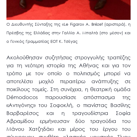
Ο Διευθυντής Σύνταξης της «Le Figaro» A. Brézet (αριστερά), η
Πρέσβης της Ελλάδας στην Γαλλία Α. Μπαλτά (στο μέσον) και
ο Γενικός Γραμματέας ΕΟΤ Κ. Τσέγας
Ακολούθησαν συζητήσεις στρογγυλής τραπέζης
για τη νεότερη ιστορία της Αθήνας και για τον
τρόπο με τον οποίο ο πολιτισμός μπορεί να
αποτελέσει μοχλό περαιτέρω ανάπτυξης σε
ποικίλους τομείς. Στη συνέχεια, η θεατρική ομάδα
Démodocos παρουσίασε απόσπασμα της
«Αντιγόνης» του Σοφοκλή, ο πιανίστας Βασίλης
Βαρβαρέσος και η τραγουδίστρια Σοφία
Αβραμίδου ερμήνευσαν δύο τραγούδια του
Μάνου Χατζηδάκι και μέρος του έργου του
σύγχρονου συνθέτη κλασικής μουσικής Σίμου