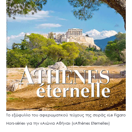
Το εξώφυλλο του αφιερωματικού τεύχους της σειράς «Le Figaro
Hors-série» για την «Αιώνια Αθήνα» («Athènes Eternelle»)