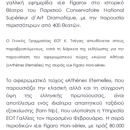
γαλλική εφημερίδα «Le Figaro» στο ιστορικό
θέατρο του Παρισιού Conservatoire National
Supérieur d’Art Dramatique, με την παρουσία
περισσότερων από 400 θεατών.
Ο Γενικός Γραμματέας ΕΟΤ Κ. Τσέγας απευθύνεται στους
παραβρισκόμενους, κατά τη διάρκεια της εκδήλωσης για την
παρουσίαση του αφιερωματικού τεύχος «Αιώνια Αθήνα»
(«Athènes Eternelle») της σειράς «Le Figaro Hors-série».
Το αφιερωματικό τεύχος «Athènes Eternelle», που
παρουσιάζει την κλασική αλλά και τη σύγχρονη
όψη της ελληνικής πρωτεύουσας, είναι
αποτέλεσμα ενός ιδιαίτερα απαιτητικού ταξιδιού
εξοικείωσης (fam trip), που υλοποίησε η Υπηρεσία
ΕΟΤ Γαλλίας τον περασμένο Φεβρουάριο. Η σειρά
περιοδικών «Le Figaro Ηors-série», με τιράζ 80.000