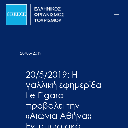
Μετάβαση
Σημείωση:
Main
στο
Αυτός
Men
περιεχόμενο
ο
ιστότοπος
περιλαμβάνει
ένα
σύστημα
20/05/2019
προσβασιμότητας.
20/5/2019: Η
γαλλική εφημερίδα
Le Figaro
προβάλει την
«Αιώνια Αθήνα»
Εντυπωσιακό