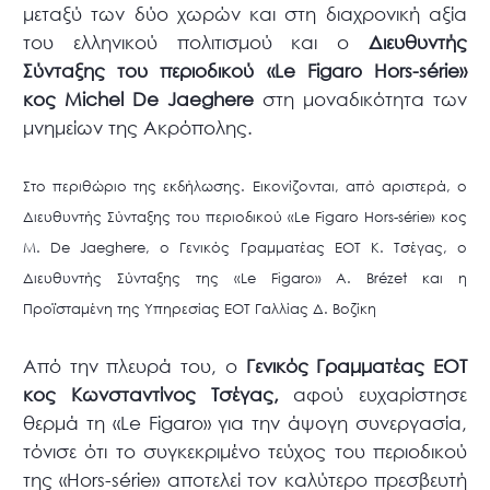
μεταξύ των δύο χωρών και στη διαχρονική αξία
του ελληνικού πολιτισμού και ο
Διευθυντής
Σύνταξης του περιοδικού «Le Figaro Hors-série»
κος Michel De Jaeghere
στη μοναδικότητα των
μνημείων της Ακρόπολης.
Στο περιθώριο της εκδήλωσης. Εικονίζονται, από αριστερά, ο
Διευθυντής Σύνταξης του περιοδικού «Le Figaro Hors-série» κος
M. De Jaeghere, o Γενικός Γραμματέας ΕΟΤ Κ. Τσέγας, ο
Διευθυντής Σύνταξης της «Le Figaro» A. Brézet και η
Προϊσταμένη της Υπηρεσίας ΕΟΤ Γαλλίας Δ. Βοζίκη
Από την πλευρά του, ο
Γενικός Γραμματέας ΕΟΤ
κος Κωνσταντίνος Τσέγας,
αφού ευχαρίστησε
θερμά τη «Le Figaro» για την άψογη συνεργασία,
τόνισε ότι το συγκεκριμένο τεύχος του περιοδικού
της «Ηors-série» αποτελεί τον καλύτερο πρεσβευτή