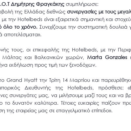
 Ε.Ο.Τ Δημήτρης Φραγκάκης
συμπλήρωσε:
ροβολή της Ελλάδας διεθνώς
συνεργασίες με τους μεγαλ
ε την Hotelbeds είναι εξαιρετικά σημαντική και στοχεύ
 όλο το χρόνο.
Συνεχίζουμε την συστηματική δουλειά 
τά αποτελέσματα».
νής τους, οι επικεφαλής της Hotelbeds, με την Περιφ
υ, Μάλτας και Βαλκανικών χωρών,
Marta Gonzales
κ
να εκδήλωση προς τιμή των ξενοδόχων.
ο Grand Hyatt την Τρίτη 14 Μαρτίου και παρευρέθηκα
μπορικός Διευθυντής της Hotelbeds, πρόσθεσε: «
νες συνεργάτες μας, να μιλήσουμε μαζί τους και να 
 το δυνατόν καλύτερα. Τέτοιες ευκαιρίες παίζουν π
 της εταιρείας μας σε επαγγελματικό επίπεδο».