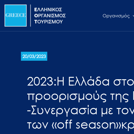
Μετάβαση
Σημείωση:
στο
Αυτός
Οργανισμός
περιεχόμενο
ο
ιστότοπος
περιλαμβάνει
ένα
σύστημα
20/03/2023
προσβασιμότητας.
Πατήστε
2023:Η Ελλάδα στ
Control-
F11
προορισμούς της
για
να
-Συνεργασία με το
προσαρμόσετε
τον
των «off season»
ιστότοπο
στα