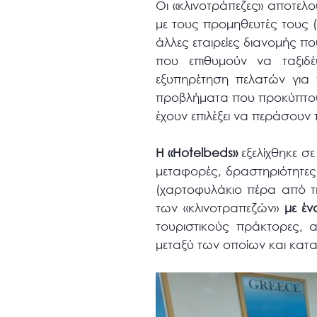
Οι «κλινοτράπεζες» αποτελο
με τους προμηθευτές τους (
άλλες εταιρείες διανομής π
που επιθυμούν να ταξι
εξυπηρέτηση πελατών για 
προβλήματα που προκύπτου
έχουν επιλέξει να περάσουν 
H «Hotelbeds»
εξελίχθηκε σε
μεταφορές, δραστηριότητες,
(χαρτοφυλάκιο πέρα από τη
των «κλινοτραπεζών»
με έν
τουριστικούς πράκτορες, α
μεταξύ των οποίων και κα