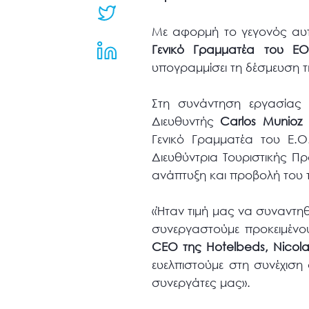
μενού
προσβασιμότητας.
Με αφορμή το γεγονός αυτό
Γενικό Γραμματέα του ΕΟ
υπογραμμίσει τη δέσμευση 
Στη συνάντηση εργασίας
Διευθυντής
Carlos Munioz
κ
Γενικό Γραμματέα του Ε.Ο
Διευθύντρια Τουριστικής 
ανάπτυξη και προβολή του τ
«Ήταν τιμή μας να συναντηθ
συνεργαστούμε προκειμένου
CEO της Hotelbeds, Nicola
ευελπιστούμε στη συνέχιση
συνεργάτες μας».