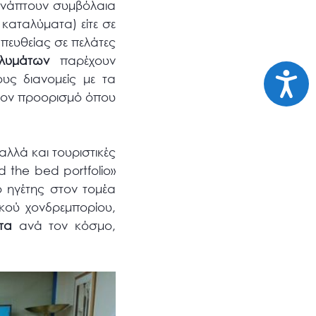
συνάπτουν συμβόλαια
 καταλύματα) είτε σε
απευθείας σε πελάτες
αλυμάτων
παρέχουν
Προσι
υς διανομείς με τα
τον προορισμό όπου
αλλά και τουριστικές
d the bed portfolio»
ο ηγέτης στον τομέα
τικού χονδρεμπορίου,
τα
ανά τον κόσμο,