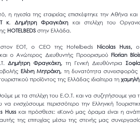
, η ηγεσία της εταιρείας επισκέφτηκε την Αθήνα και
Τ κ
.
Δημήτρη Φραγκάκη
και στελέχη του Οργανι
της
HOTELBEDS
στην Ελλάδα.
 στον ΕΟΤ, ο CEO της Hotelbeds
Nicolas Huss,
ο 
αι ο Ανώτερος Διευθυντής Προορισμού
Florian Bloi
.Τ.
Δημήτρη Φραγκάκη,
τη Γενική Διευθύντρια
Σοφί
Προβολής
Ελένη Μητράκη,
τη δυνατότητα συνεισφοράς 
ουριστικού προϊόντος της Ελλάδας ιδιαίτερα τη
χαμηλή 
ούμε με τα στελέχη του Ε.Ο.Τ. και να συζητήσουμε για
 να ενισχύσουμε περισσότερο την Ελληνική Τουριστική
s Huss
και πρόσθεσε: «Κοινό μας όραμα είναι η ανάπ
 αυτής της επιτυχίας μέσω της στενής μας συνεργασί