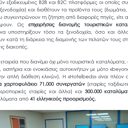
ύν εξειδικευμένες B2B και B2C πλατφόρμες οι οποίες 
ξενοδοχεία) και διαθέτουν τα προϊόντα τους (δωμάτια,
ου συγκεντρώνουν τη ζήτηση από διαφορές πηγές, είτε 
δέψουν. Ως
επιχειρήσεις διανομής τουριστικών κατ
να υποστηρίξουν τόσο τα ξενοδοχεία, όσο και άλλο
ν κατά τη διάρκεια της διαμονής των πελατών τους σ
τις διακοπές.
 εταιρεία που διανέμει όχι μόνο τουριστικά καταλύματα, 
 εισιτήρια και ενοικιάσεις αυτοκινήτων με μότο «beyon
ν απλή διάθεση κλινών). Η «Hotelbeds» είναι πλέον 
α χαρτοφυλάκιο 71.000 συνεργατών
(εταιρίες ταξιδιω
εροπορικές εταιρίες και άλλα) και
300.000 καταλύμα
ταλύματα από
41 ελληνικούς προορισμούς.