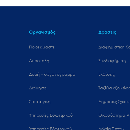
Οργανισμός
Δράσεις
Ποιοι είμαστε
Διαφημιστική Κ
Αποστολή
Συνδιαφήμιση
Δομή – οργανόγραμμα
Εκθέσεις
Διοίκηση
Ταξίδια εξοικεί
Στρατηγική
Δημόσιες Σχέσει
Υπηρεσίες Εσωτερικού
Oικοσύστημα Vi
Υπηρεσίες Εξωτερικού
Δελτία Τύπου