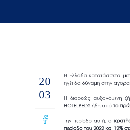
άτομα
με
προβλήματα
όρασης
που
χρησιμοποιούν
πρόγραμμα
ανάγνωσης
οθόνης
Η Ελλάδα κατατάσσεται μ
Πατήστε
20
ηγέτιδα δύναμη στην αγορά
Control-
03
F10
Η διαρκώς αυξανόμενη ζή
για
HOTELBEDS ήδη από
το
πρώ
να
ανοίξετε
Την περίοδο αυτή, οι
κρατήσ
ένα
περίοδο του 2022 και 12% συ