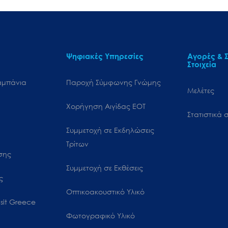
Ψηφιακές Υπηρεσίες
Αγορές & Σ
Στοιχεία
αμπάνια
Παροχή Σύμφωνης Γνώμης
Μελέτες
Χορήγηση Αιγίδας ΕΟΤ
Στατιστικά σ
Συμμετοχή σε Εκδηλώσεις
Τρίτων
ωσης
Συμμετοχή σε Εκθέσεις
ς
Οπτικοακουστικό Υλικό
sit Greece
Φωτογραφικό Υλικό