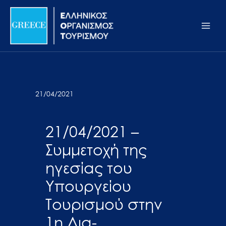
Μετάβαση
Σημείωση:
Main
στο
Αυτός
Men
περιεχόμενο
ο
ιστότοπος
περιλαμβάνει
ένα
σύστημα
21/04/2021
προσβασιμότητας.
21/04/2021 –
Συμμετοχή της
ηγεσίας του
Υπουργείου
Τουρισμού στην
1η Δια-