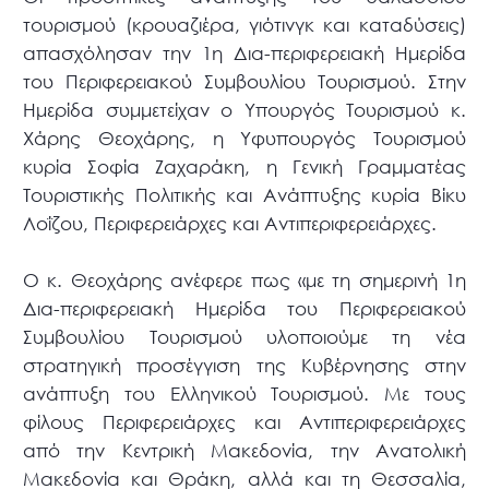
τουρισμού (κρουαζιέρα, γιότινγκ και καταδύσεις)
απασχόλησαν την 1η Δια-περιφερειακή Ημερίδα
του Περιφερειακού Συμβουλίου Τουρισμού. Στην
Ημερίδα συμμετείχαν ο Υπουργός Τουρισμού κ.
Χάρης Θεοχάρης, η Υφυπουργός Τουρισμού
κυρία Σοφία Ζαχαράκη, η Γενική Γραμματέας
Τουριστικής Πολιτικής και Ανάπτυξης κυρία Βίκυ
Λοΐζου, Περιφερειάρχες και Αντιπεριφερειάρχες.
Ο κ. Θεοχάρης ανέφερε πως «με τη σημερινή 1η
Δια-περιφερειακή Ημερίδα του Περιφερειακού
Συμβουλίου Τουρισμού υλοποιούμε τη νέα
στρατηγική προσέγγιση της Κυβέρνησης στην
ανάπτυξη του Ελληνικού Τουρισμού. Με τους
φίλους Περιφερειάρχες και Αντιπεριφερειάρχες
από την Κεντρική Μακεδονία, την Ανατολική
Μακεδονία και Θράκη, αλλά και τη Θεσσαλία,