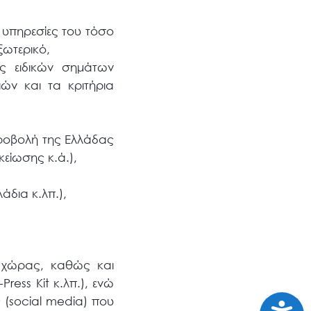
ς υπηρεσίες του τόσο
ξωτερικό,
ης ειδικών σημάτων
ιών και τα κριτήρια
προβολή της Ελλάδας
ικείωσης κ.ά.),
άδια κ.λπ.),
ς χώρας, καθώς και
ress Kit κ.λπ.), ενώ
 (social media) που
Προσι