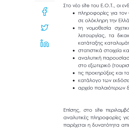
μενού
Στο νέο site του Ε.Ο.Τ., οι
προσβασιμότητας.
πληροφορίες για τον 
σε ολόκληρη την Ελλά
τη νομοθεσία σχετικ
λειτουργίας, τα δικ
κατάταξης καταλυμά
στατιστικά στοιχεία κα
αναλυτική παρουσίασ
στο εξωτερικό (τουρισ
τις προκηρύξεις και τ
κατάλογο των εκδόσεω
αρχείο παλαιότερων δ
Επίσης, στο site περιλαμ
αναλυτικές πληροφορίες για
παρέχεται η δυνατότητα απ