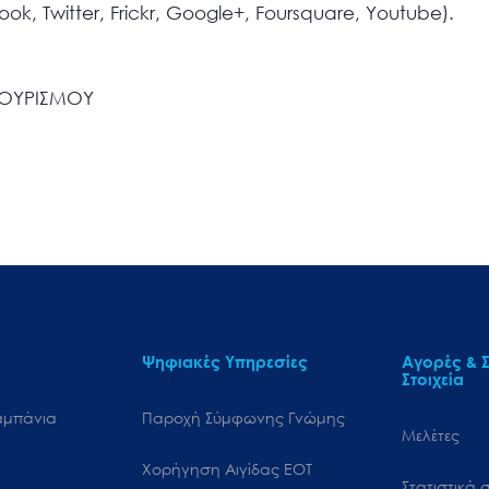
book, Twitter, Frickr, Google+, Foursquare, Youtube).
ΤΟΥΡΙΣΜΟΥ
Ψηφιακές Υπηρεσίες
Αγορές & Σ
Στοιχεία
αμπάνια
Παροχή Σύμφωνης Γνώμης
Μελέτες
Χορήγηση Αιγίδας ΕΟΤ
Στατιστικά σ