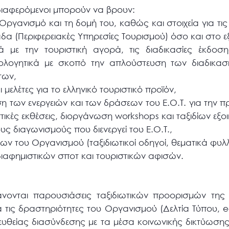
 ενδιαφερόμενοι μπορούν να βρουν:
Οργανισμό και τη δομή του, καθώς και στοιχεία για τι
δα (Περιφερειακές Υπηρεσίες Τουρισμού) όσο και στο ε
ά με την τουριστική αγορά, τις διαδικασίες έκδοσ
αιολογητικά με σκοπό την απλούστευση των διαδικασ
των,
ι μελέτες για το ελληνικό τουριστικό προϊόν,
η των ενεργειών και των δράσεων του Ε.Ο.Τ. για την 
τικές εκθέσεις, διοργάνωση workshops και ταξιδίων εξο
ους διαγωνισμούς που διενεργεί του Ε.Ο.Τ.,
ν του Οργανισμού (ταξιδιωτικοί οδηγοί, θεματικά φυλλ
ιαφημιστικών σποτ και τουριστικών αφισών.
βάνονται παρουσιάσεις ταξιδιωτικών προορισμών τη
 τις δραστηριότητες του Οργανισμού (Δελτία Τύπου, e-P
ευθείας διασύνδεσης με τα μέσα κοινωνικής δικτύωσης