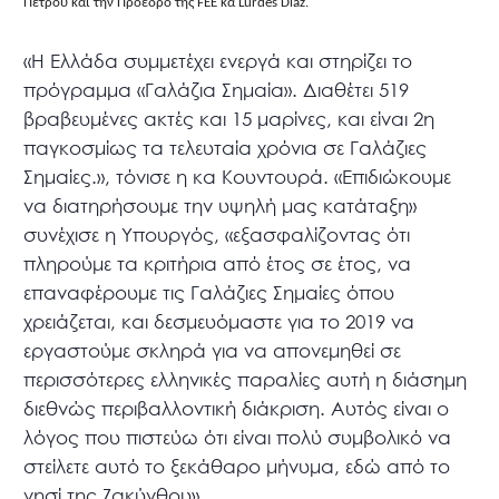
Πέτρου και την Πρόεδρο της FEE κα Lurdes Diaz.
«Η Ελλάδα συμμετέχει ενεργά και στηρίζει το
πρόγραμμα «Γαλάζια Σημαία». Διαθέτει 519
βραβευμένες ακτές και 15 μαρίνες, και είναι 2η
παγκοσμίως τα τελευταία χρόνια σε Γαλάζιες
Σημαίες.», τόνισε η κα Κουντουρά. «Επιδιώκουμε
να διατηρήσουμε την υψηλή μας κατάταξη»
συνέχισε η Υπουργός, «εξασφαλίζοντας ότι
πληρούμε τα κριτήρια από έτος σε έτος, να
επαναφέρουμε τις Γαλάζιες Σημαίες όπου
χρειάζεται, και δεσμευόμαστε για το 2019 να
εργαστούμε σκληρά για να απονεμηθεί σε
περισσότερες ελληνικές παραλίες αυτή η διάσημη
διεθνώς περιβαλλοντική διάκριση. Αυτός είναι ο
λόγος που πιστεύω ότι είναι πολύ συμβολικό να
στείλετε αυτό το ξεκάθαρο μήνυμα, εδώ από το
νησί της Ζακύνθου».