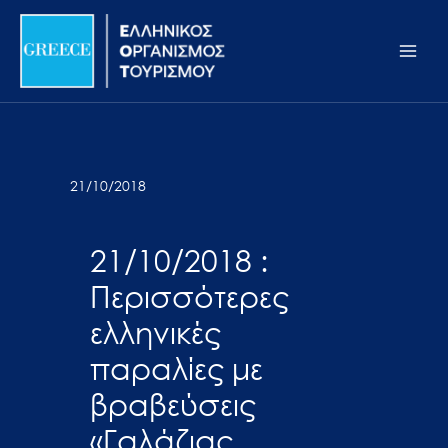
Μετάβαση
Σημείωση:
Main
στο
Αυτός
Men
περιεχόμενο
ο
ιστότοπος
περιλαμβάνει
ένα
σύστημα
21/10/2018
προσβασιμότητας.
21/10/2018 :
Περισσότερες
ελληνικές
παραλίες με
βραβεύσεις
«Γαλάζιας