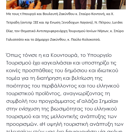
Με τους τ.Υπουργό και Βουλευτή Ζακύνθου κ. Σταύρο Κοντονή, κα Χ.
Τετραδη (αντιπρ ΞΕΕ και πρ Ενωση Ξενοδοχων Λαγανα), Ν. Πέτρου, Lurdes
Diaz, τον Θεματικό Αντιπεριφερειάρχη Τουρισμού Ιονίων Νήσων, κ. Σπύρο
Γαλιατσάτο και το Δήμαρχο Ζακύνθου, κ. Παύλο Κολοκοτσά.
Όπως τόνισε η κα Κουντουρά, το Υπουργείο
Τουρισμού έχει «αγκαλιάσει» και υποστηρίζει τις
κοινές προσπάθειες του δημόσιου και ιδιωτικού
τομέα για τη διατήρηση και βελτίωση της
ποιότητας του περιβάλλοντος και του ελληνικού
τουριστικού προϊόντος, αναγνωρίζοντας τη
συμβολή του προγράμματος «Γαλάζια Σημαία»
στην ενίσχυση της βιωσιμότητας του ελληνικού
τουρισμού και της μελλοντικής ανάπτυξης των
προορισμών. «Η υψηλή τουριστική ανάπτυξη των
τελευταίων ετών μας έχει δημιουργήσει μία ακόμη