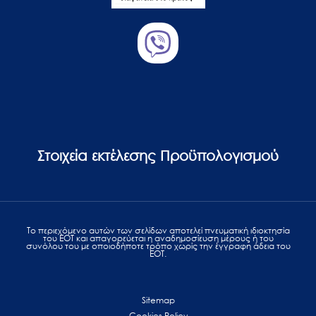
Στοιχεία εκτέλεσης Προϋπολογισμού
Το περιεχόμενο αυτών των σελίδων αποτελεί πvευματική ιδιοκτησία
του ΕΟΤ και απαγορεύεται η αναδημοσίευση μέρους ή του
συνόλου του με οποιοδήποτε τρόπο χωρίς την έγγραφη άδεια του
ΕΟΤ.
Sitemap
Cookies Policy