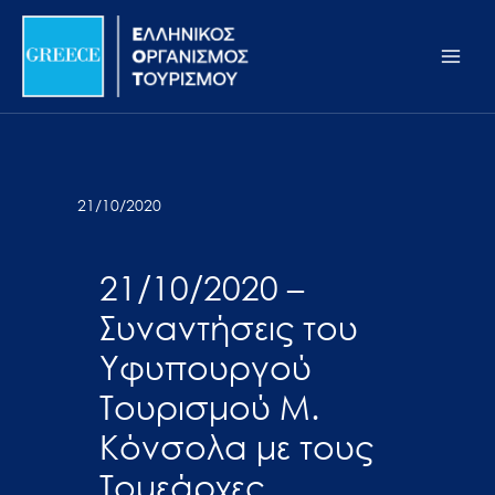
Μετάβαση
Σημείωση:
Main
στο
Αυτός
Men
περιεχόμενο
ο
ιστότοπος
περιλαμβάνει
ένα
σύστημα
21/10/2020
προσβασιμότητας.
21/10/2020 –
Συναντήσεις του
Υφυπουργού
Τουρισμού Μ.
Κόνσολα με τους
Τομεάρχες