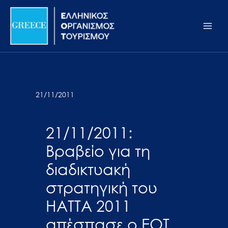
Μετάβαση
Σημείωση:
Main
στο
Αυτός
Men
περιεχόμενο
ο
ιστότοπος
περιλαμβάνει
ένα
σύστημα
21/11/2011
προσβασιμότητας.
21/11/2011:
Βραβείο για τη
διαδικτυακή
στρατηγική του
ΗΑΤΤΑ 2011
απέσπασε ο ΕΟΤ