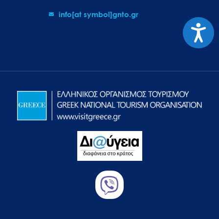
info[at symbol]gnto.gr
Προσιτ