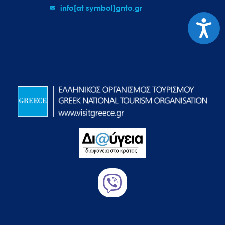
info[at symbol]gnto.gr
Προσιτ