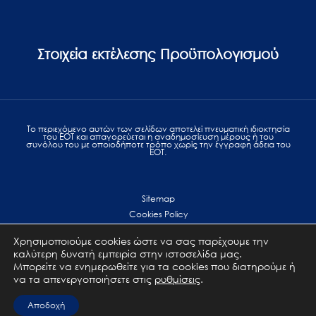
Στοιχεία εκτέλεσης Προϋπολογισμού
Το περιεχόμενο αυτών των σελίδων αποτελεί πvευματική ιδιοκτησία
του ΕΟΤ και απαγορεύεται η αναδημοσίευση μέρους ή του
συνόλου του με οποιοδήποτε τρόπο χωρίς την έγγραφη άδεια του
ΕΟΤ.
Sitemap
Cookies Policy
Personal Data Protection
Χρησιμοποιούμε cookies ώστε να σας παρέχουμε την
Terms of use
καλύτερη δυνατή εμπειρία στην ιστοσελίδα μας.
Επικοινωνία
Μπορείτε να ενημερωθείτε για τα cookies που διατηρούμε ή
να τα απενεργοποιήσετε στις
ρυθμίσεις
.
All Rights Reserved. GNTO © 2023
Αποδοχή