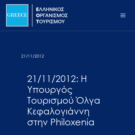
Μετάβαση
Σημείωση:
Main
στο
Αυτός
Men
περιεχόμενο
ο
ιστότοπος
περιλαμβάνει
ένα
σύστημα
21/11/2012
προσβασιμότητας.
21/11/2012: Η
Υπουργός
Τουρισμού Όλγα
Κεφαλογιάννη
στην Philoxenia