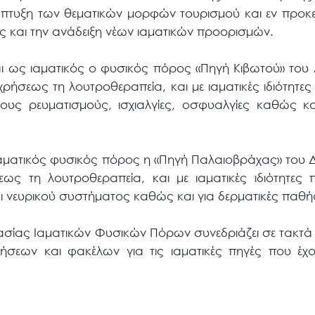
νάπτυξη των θεματικών μορφών τουρισμού και εν προκ
ας και την ανάδειξη νέων ιαματικών προορισμών.
αι ως ιαματικός ο φυσικός πόρος «Πηγή Κιβωτού» του
ρήσεως τη λουτροθεραπεία, και με ιαματικές ιδιότητες 
ιους ρευματισμούς, ισχιαλγίες, οσφυαλγίες καθώς κ
 ιαματικός φυσικός πόρος η «Πηγή Παλαιοβράχας» το
ς τη λουτροθεραπεία, και με ιαματικές ιδιότητες π
 νευρικού συστήματος καθώς και για δερματικές παθήσ
σίας Ιαματικών Φυσικών Πόρων συνεδριάζει σε τακτά
ιτήσεων και φακέλων για τις ιαματικές πηγές που έχ