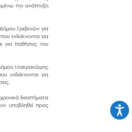
ειμένω την ανάπτυξη
 Δήμου Γρεβενών για
που ενδείκνυνται για
αι για παθήσεις του
υ Δήμου Μακρακώμης
ου ενδείκνυνται για
εις.
 χρονικά διαστήματα
ουν υποβληθεί προς
Προσι