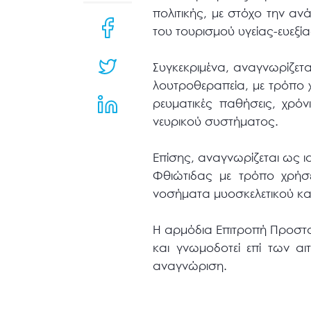
μενού
πολιτικής, με στόχο την α
προσβασιμότητας.
του τουρισμού υγείας-ευεξί
Συγκεκριμένα, αναγνωρίζετ
λουτροθεραπεία, με τρόπο χ
ρευματικές παθήσεις, χρόν
νευρικού συστήματος.
Επίσης, αναγνωρίζεται ως
Φθιώτιδας με τρόπο χρήσεω
νοσήματα μυοσκελετικού και
Η αρμόδια Επιτροπή Προστα
και γνωμοδοτεί επί των α
αναγνώριση.