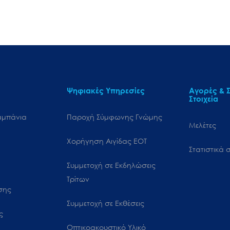
Ψηφιακές Υπηρεσίες
Αγορές & Σ
Στοιχεία
αμπάνια
Παροχή Σύμφωνης Γνώμης
Μελέτες
Χορήγηση Αιγίδας ΕΟΤ
Στατιστικά σ
Συμμετοχή σε Εκδηλώσεις
Τρίτων
ωσης
Συμμετοχή σε Εκθέσεις
ς
Οπτικοακουστικό Υλικό