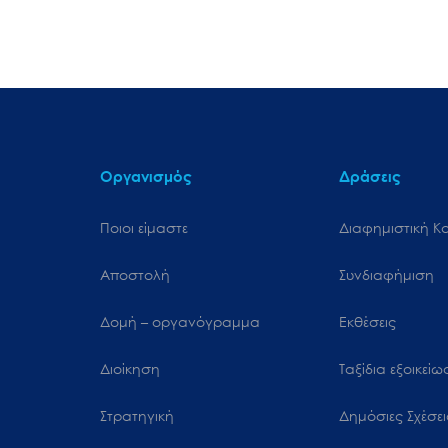
Οργανισμός
Δράσεις
Ποιοι είμαστε
Διαφημιστική Κ
Αποστολή
Συνδιαφήμιση
Δομή – οργανόγραμμα
Εκθέσεις
Διοίκηση
Ταξίδια εξοικεί
Στρατηγική
Δημόσιες Σχέσει