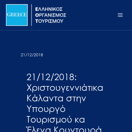
Μετάβαση
Σημείωση:
Main
στο
Αυτός
Men
περιεχόμενο
ο
ιστότοπος
περιλαμβάνει
ένα
σύστημα
21/12/2018
προσβασιμότητας.
21/12/2018:
Χριστουγεννιάτικα
Κάλαντα στην
Υπουργό
Τουρισμού κα
Έλενα Κουντουρά