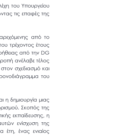
λέχη του Υπουργείου
ντας τις επαφές της
παρεχόμενης από το
του τρέχοντος έτους
βοήθειας από την DG
τροπή ανέλαβε τέλος
 στον σχεδιασμό και
 χρονοδιάγραμμα του
αι η δημιουργία μιας
υρισμού. Σκοπός της
τικής εκπαίδευσης, η
υτών ενίσχυση της
 έτη, ένας ενιαίος