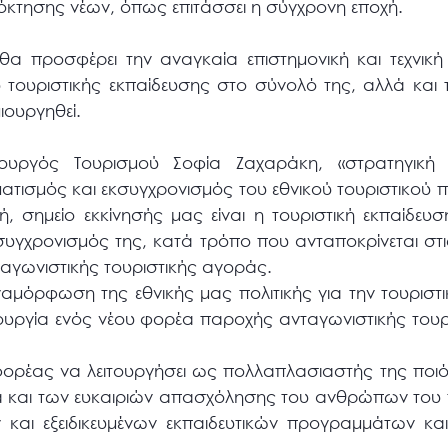
όκτησης νέων, όπως επιτάσσει η σύγχρονη εποχή.
 θα προσφέρει την αναγκαία επιστημονική και τεχνική
ουριστικής εκπαίδευσης στο σύνολό της, αλλά και τ
ιουργηθεί.
υργός Τουρισμού Σοφία Ζαχαράκη, «στρατηγική 
ματισμός και εκσυγχρονισμός του εθνικού τουριστικού
 σημείο εκκίνησής μας είναι η τουριστική εκπαίδευση
υγχρονισμός της, κατά τρόπο που ανταποκρίνεται στις
αγωνιστικής τουριστικής αγοράς.
αμόρφωση της εθνικής μας πολιτικής για την τουριστ
ουργία ενός νέου φορέα παροχής ανταγωνιστικής τουρ
ορέας να λειτουργήσει ως πολλαπλασιαστής της ποιό
ά και των ευκαιριών απασχόλησης του ανθρώπων του 
 και εξειδικευμένων εκπαιδευτικών προγραμμάτων και