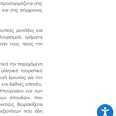
 προσαρμόζεται στις
ς και στις σύγχρονες
ευτικές μονάδες και
 Τουρισμού, τμήματα
υργία τους προς την
στικά την παρεχόμενη
ελληνικό τουριστικό
ωγή έρευνας για τον
αι διεθνές επίπεδο.
Υπουργείου και των
άτων σπουδών, που
νεπώς, θωρακίζεται
Προσι
εξιοτήτων που ήδη