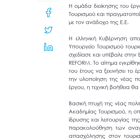
μενού
Η ομάδα διοίκησης του έργ
προσβασιμότητας.
Τουρισμού και πραγματοποίη
με τον ανάδοχο της Ε.Ε.
Η ελληνική Κυβέρνηση απ
Υπουργείο Τουρισμού τουρι
σχεδίασε και υπέβαλε στην 
REFORM. Το αίτημα εγκρίθη
του έτους να ξεκινήσει το 
την υλοποίηση της νέας πο
έργου, η τεχνική βοήθεια θα 
Βασική πτυχή της νέας πολιτ
Ακαδημίας Τουρισμού, η οπο
ίδρυσης και λειτουργίας τη
παρακολούθηση των αναγκ
απασχόλησης στον τουριστ