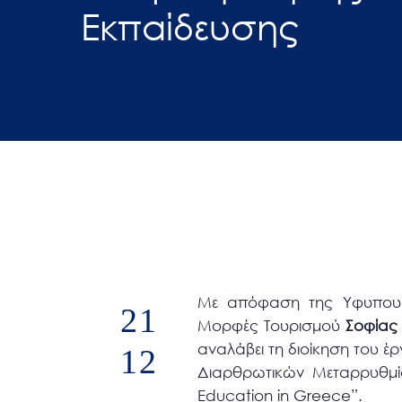
Εκπαίδευσης
άτομα
με
προβλήματα
όρασης
που
χρησιμοποιούν
πρόγραμμα
ανάγνωσης
οθόνης
Πατήστε
Control-
F10
Με απόφαση της Υφυπουργο
21
για
Μορφές Τουρισμού
Σοφίας
να
αναλάβει τη διοίκηση του έρ
12
ανοίξετε
Διαρθρωτικών Μεταρρυθμίσ
ένα
Education in Greece”.