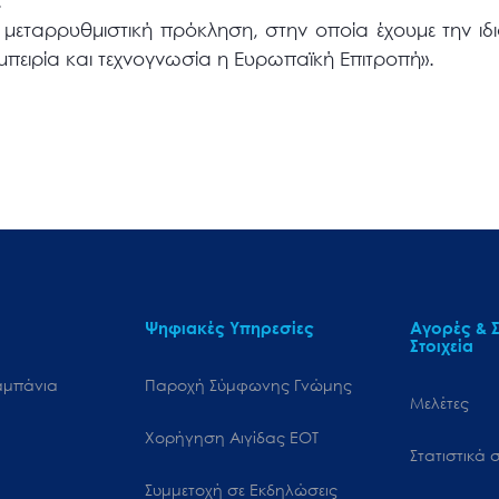
.
 μεταρρυθμιστική πρόκληση, στην οποία έχουμε την ιδ
εμπειρία και τεχνογνωσία η Ευρωπαϊκή Επιτροπή».
Ψηφιακές Υπηρεσίες
Αγορές & Σ
Στοιχεία
αμπάνια
Παροχή Σύμφωνης Γνώμης
Μελέτες
Χορήγηση Αιγίδας ΕΟΤ
Στατιστικά σ
Συμμετοχή σε Εκδηλώσεις