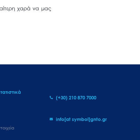
ιαίτερη χαρά να μας
τατιστικά
(+30) 210 870 7000
info[at symbol]gnto.gr
τοιχεία