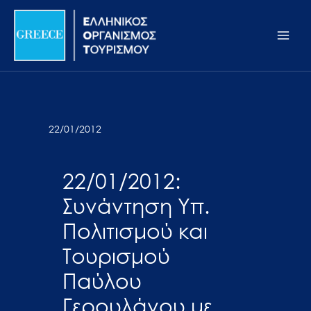
Μετάβαση
Σημείωση:
Main
στο
Αυτός
Men
περιεχόμενο
ο
ιστότοπος
περιλαμβάνει
ένα
σύστημα
22/01/2012
προσβασιμότητας.
22/01/2012:
Συνάντηση Υπ.
Πολιτισμού και
Τουρισμού
Παύλου
Γερουλάνου με