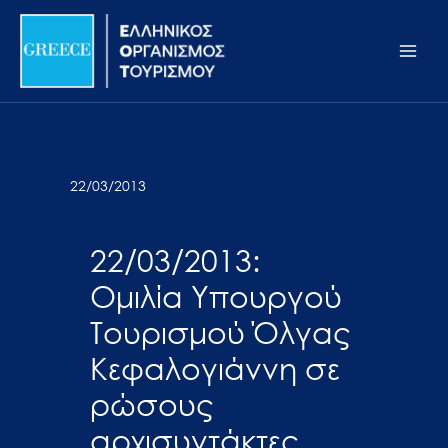
Μετάβαση
Σημείωση:
Main
στο
Αυτός
Men
περιεχόμενο
ο
ιστότοπος
περιλαμβάνει
ένα
σύστημα
22/03/2013
προσβασιμότητας.
22/03/2013:
Ομιλία Υπουργού
Τουρισμού Όλγας
Κεφαλογιάννη σε
ρώσους
αρχισυντάκτες