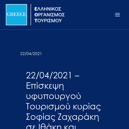
Μετάβαση
Σημείωση:
Main
στο
Αυτός
Men
περιεχόμενο
ο
ιστότοπος
περιλαμβάνει
ένα
σύστημα
22/04/2021
προσβασιμότητας.
22/04/2021 –
Επίσκεψη
υφυπουργού
Τουρισμού κυρίας
Σοφίας Ζαχαράκη
σε Ιθάκη και