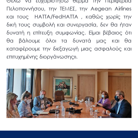
Θέλω να ευχαριστήσω θερμά την Περιφέρεια
Πελοποννήσου, την ΤΕΜΕΣ, την Aegean Airlines
και τους HATTA/FedHATTA , καθώς χωρίς την
δική τους συμβολή και συνεργασία, δεν θα ήταν
δυνατή η επίτευξη συμφωνίας. Είμαι βέβαιος ότι
θα βάλουμε όλοι τα δυνατά μας και θα
καταφέρουμε την διεξαγωγή μιας ασφαλούς και
επιτυχημένης διοργάνωσης».