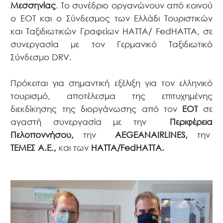
Μεσσηνίας
. Το συνέδριο οργανώνουν από κοινού
ο ΕΟΤ και ο Σύνδεσμος των Ελλάδι Τουριστικών
και Ταξιδιωτικών Γραφείων HATTA/ FedHATTA, σε
συνεργασία με τον Γερμανικό Ταξιδιωτικό
Σύνδεσμο DRV.
Πρόκειται για σημαντική εξέλιξη για τον ελληνικό
τουρισμό, αποτέλεσμα της επιτυχημένης
διεκδίκησης της διοργάνωσης από τον
ΕΟΤ
σε
αγαστή συνεργασία με την
Περιφέρεια
Πελοποννήσου,
την
ΑΕ
GEANAIRLINES
,
την
ΤΕΜΕΣ
A
.
E
.,
και των
ΗΑΤΤΑ/
FedHATTA
.