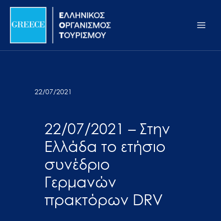
Μετάβαση
Σημείωση:
Main
στο
Αυτός
Men
περιεχόμενο
ο
ιστότοπος
περιλαμβάνει
ένα
σύστημα
22/07/2021
προσβασιμότητας.
22/07/2021 – Στην
Ελλάδα το ετήσιο
συνέδριο
Γερμανών
πρακτόρων DRV