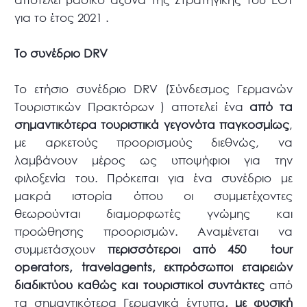
για το έτος 2021 .
Το συνέδριο
DRV
Το ετήσιο συνέδριο DRV (Σύνδεσμος Γερμανών
Τουριστικών Πρακτόρων ) αποτελεί ένα
από τα
σημαντικότερα τουριστικά γεγονότα παγκοσμίως
,
με αρκετούς προορισμούς διεθνώς, να
λαμβάνουν μέρος ως υποψήφιοι για την
φιλοξενία του. Πρόκειται για ένα συνέδριο με
μακρά ιστορία όπου οι συμμετέχοντες
θεωρούνται διαμορφωτές γνώμης και
προώθησης προορισμών. Αναμένεται να
συμμετάσχουν
περισσότεροι από 450 tour
operators, travelagents, εκπρόσωποι εταιρειών
διαδικτύου καθώς και τουριστικοί συντάκτες
από
τα σημαντικότερα Γερμανικά έντυπα
, με φυσική