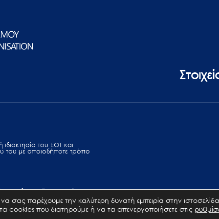
Στοιχε
 ιδιοκτησία του ΕΟΤ και
υ του με οποιοδήποτε τρόπο
Terms of use
Επικοινωνία
να σας παρέχουμε την καλύτερη δυνατή εμπειρία στην ιστοσελίδα
 τα cookies που διατηρούμε ή να τα απενεργοποιήσετε στις
ρυθμίσ