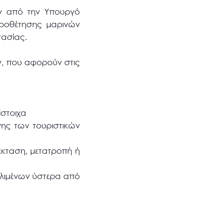
αν από την Υπουργό
ωροθέτησης μαρινών
τασίας.
ν, που αφορούν στις
ίστοιχα
νης των τουριστικών
πέκταση, μετατροπή ή
ν λιμένων ύστερα από