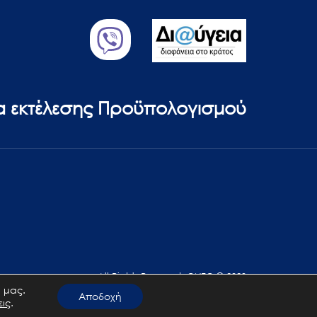
ία εκτέλεσης Προϋπολογισμού
All Rights Reserved. GNTO © 2023
 μας.
Αποδοχή
εις
.