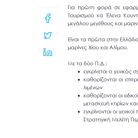
μενού
Για πρώτη φορά σε εφαρμ
προσβασιμότητας.
Τουρισμού κα Έλενα Κουν
μεγάλου μεγέθους και μαρι
Είναι τα πρώτα στην Ελλάδα
μαρίνες Χίου και Αλίμου.
Με τα δύο Π.Δ.:
εγκρίνεται ο γενικός 
καθορίζονται οι επιτ
λιμένων
καθορίζονται οι ειδικ
μετασκευή κτιρίων κ
εγκρίνονται οι γενικο
Στρατηγική Μελέτη Πε