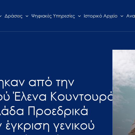
Δράσεις
Ψηφιακές Υπηρεσίες
Ιστορικό Αρχείο
Ανα
ηκαν από την
ού Έλενα Κουντουρά
λάδα Προεδρικά
 έγκριση γενικού