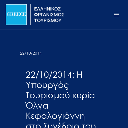
Μετάβαση
Σημείωση:
Main
στο
Αυτός
Men
περιεχόμενο
ο
ιστότοπος
περιλαμβάνει
ένα
σύστημα
22/10/2014
προσβασιμότητας.
22/10/2014: Η
Υπουργός
Τουρισμού κυρία
Όλγα
Κεφαλογιάννη
στο Συνέδριο του