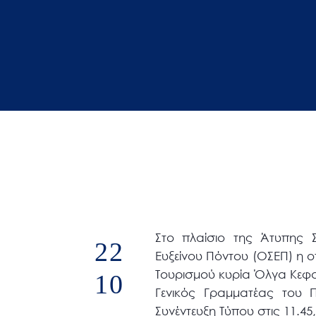
άτομα
με
προβλήματα
όρασης
που
χρησιμοποιούν
πρόγραμμα
ανάγνωσης
οθόνης
Πατήστε
Control-
F10
Στο πλαίσιο της Άτυπης 
22
για
Ευξείνου Πόντου (ΟΣΕΠ) η ο
να
Τουρισμού κυρία Όλγα Κεφαλ
10
ανοίξετε
Γενικός Γραμματέας του 
ένα
Συνέντευξη Τύπου στις 11.45