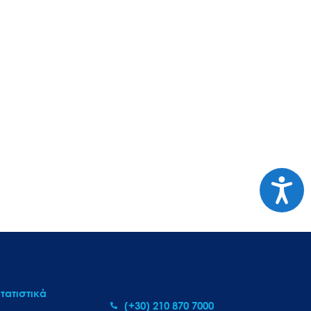
Προσι
τατιστικά
(+30) 210 870 7000