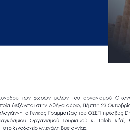
Συνόδου των χωρών μελών του οργανισμού Οικονο
ποία διεξάγεται στην Αθήνα αύριο, Πέμπτη 23 Οκτωβρί
ογιάννη, ο Γενικός Γραμματέας του ΟΣΕΠ πρέσβυς Dr. V
Παγκόσμιου Οργανισμού Τουρισμού κ. Taleb Rifai
, στο ξενοδοχείο «Μεγάλη Βρεταννία».