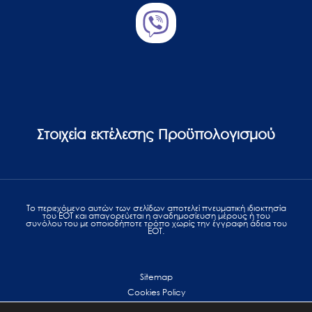
Στοιχεία εκτέλεσης Προϋπολογισμού
Το περιεχόμενο αυτών των σελίδων αποτελεί πvευματική ιδιοκτησία
του ΕΟΤ και απαγορεύεται η αναδημοσίευση μέρους ή του
συνόλου του με οποιοδήποτε τρόπο χωρίς την έγγραφη άδεια του
ΕΟΤ.
Sitemap
Cookies Policy
Personal Data Protection