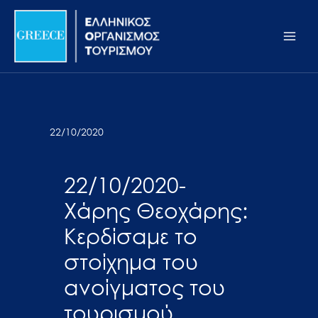
Μετάβαση
Σημείωση:
Main
στο
Αυτός
Men
περιεχόμενο
ο
ιστότοπος
περιλαμβάνει
ένα
σύστημα
22/10/2020
προσβασιμότητας.
22/10/2020-
Χάρης Θεοχάρης:
Κερδίσαμε το
στοίχημα του
ανοίγματος του
τουρισμού