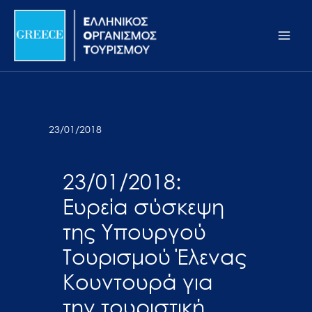
Μετάβαση
Σημείωση:
Main
στο
Αυτός
Men
περιεχόμενο
ο
ιστότοπος
περιλαμβάνει
ένα
σύστημα
23/01/2018
προσβασιμότητας.
23/01/2018:
Ευρεία σύσκεψη
της Υπουργού
Τουρισμού Έλενας
Κουντουρά για
την τουριστική