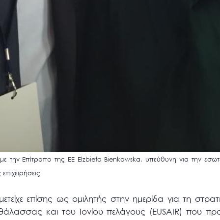
με την Επίτροπο της ΕΕ Elzbieta Bienkowska, υπεύθυνη για την εσωτ
 επιχειρήσεις
τείχε επίσης ως ομιλητής στην ημερίδα για τη στρατη
ς θάλασσας και του Ιονίου πελάγους (EUSAIR) που πρ