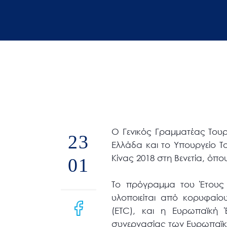
άτομα
με
προβλήματα
όρασης
που
χρησιμοποιούν
πρόγραμμα
ανάγνωσης
οθόνης
Ο Γενικός Γραμματέας Τουρ
Πατήστε
23
Ελλάδα και το Υπουργείο Τ
Control-
Κίνας 2018 στη Βενετία, όπο
01
F10
για
Το πρόγραμμα του Έτους Τ
να
υλοποιείται από κορυφαί
ανοίξετε
(ETC), και η Ευρωπαϊκή 
ένα
συνεργασίας των Ευρωπαϊκών