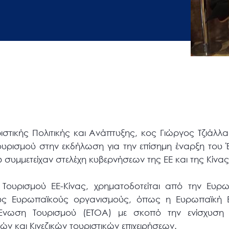
ιστικής Πολιτικής και Ανάπτυξης, κος Γιώργος Τζιάλ
ουρισμού στην εκδήλωση για την επίσημη έναρξη του 
υ συμμετείχαν στελέχη κυβερνήσεων της ΕΕ και της Κίνας
ουρισμού ΕΕ-Κίνας, χρηματοδοτείται από την Ευρω
ους Ευρωπαϊκούς οργανισμούς, όπως η Ευρωπαϊκή Ε
Ένωση Τουρισμού (ETOA) με σκοπό την ενίσχυση τη
 και Κινεζικών τουριστικών επιχειρήσεων.