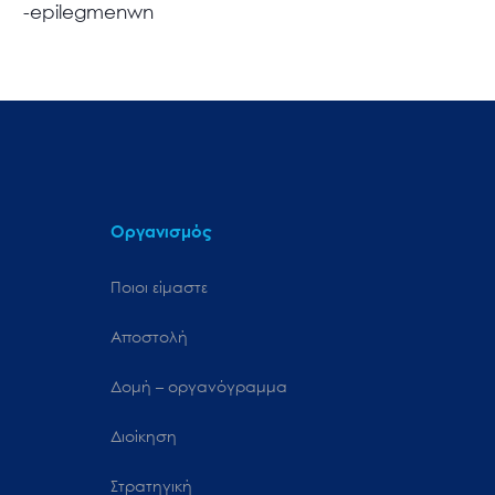
-epilegmenwn
Οργανισμός
Ποιοι είμαστε
Αποστολή
Δομή – οργανόγραμμα
Διοίκηση
Στρατηγική