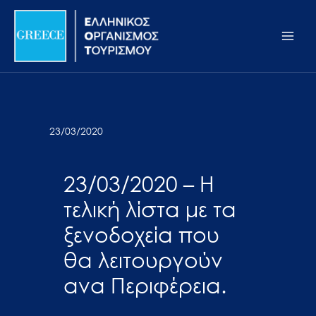
Μετάβαση
Σημείωση:
Main
στο
Αυτός
Men
περιεχόμενο
ο
ιστότοπος
περιλαμβάνει
ένα
σύστημα
23/03/2020
προσβασιμότητας.
23/03/2020 – Η
τελική λίστα με τα
ξενοδοχεία που
θα λειτουργούν
ανα Περιφέρεια.