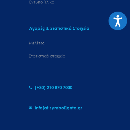
Έντυπο Υλικό
Προσιτ
Αγορές & Στατιστικά Στοιχεία
Μελέτες
Στατιστικά στοιχεία
(+30) 210 870 7000
info[at symbol]gnto.gr