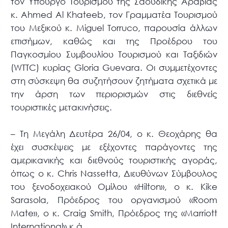
τον Υπουργό Τουρισμού της Σαουδικής Αραβίας
κ. Ahmed Al Khateeb, τον Γραμματέα Τουρισμού
του Μεξικού κ. Miguel Torruco, παρουσία άλλων
επισήμων, καθώς και της Προέδρου του
Παγκοσμίου Συμβουλίου Τουρισμού και Ταξιδιών
(WTTC) κυρίας Gloria Guevara. Οι συμμετέχοντες
στη σύσκεψη θα συζητήσουν ζητήματα σχετικά με
την άρση των περιορισμών στις διεθνείς
τουριστικές μετακινήσεις.
– Τη Μεγάλη Δευτέρα 26/04, ο κ. Θεοχάρης θα
έχει συσκέψεις με εξέχοντες παράγοντες της
αμερικανικής και διεθνούς τουριστικής αγοράς,
όπως ο κ. Chris Nassetta, Διευθύνων Σύμβουλος
του ξενοδοχειακού Ομίλου «Hilton», ο κ. Kike
Sarasola, Πρόεδρος του οργανισμού «Room
Mate», ο κ. Craig Smith, Πρόεδρος της «Marriott
International» κ.ά.