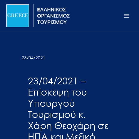
Μετάβαση
Σημείωση:
Main
στο
Αυτός
Men
περιεχόμενο
ο
ιστότοπος
περιλαμβάνει
ένα
σύστημα
23/04/2021
προσβασιμότητας.
23/04/2021 –
Επίσκεψη του
Υπουργού
Τουρισμού κ.
Χάρη Θεοχάρη σε
ΗΠΑ και Μεξικό