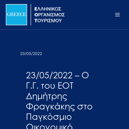
Μετάβαση
Σημείωση:
Main
στο
Αυτός
Men
περιεχόμενο
ο
ιστότοπος
περιλαμβάνει
ένα
σύστημα
23/05/2022
προσβασιμότητας.
23/05/2022 – Ο
Γ.Γ. του ΕΟΤ
Δημήτρης
Φραγκάκης στο
Παγκόσμιο
Οικονομικό