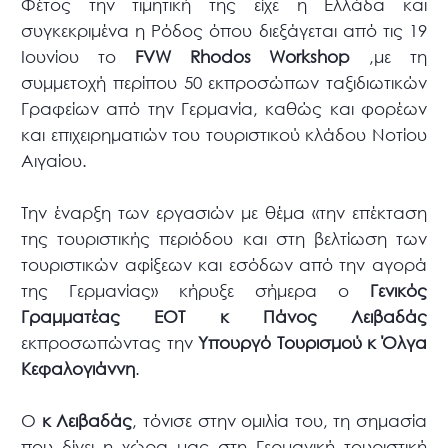
Φέτος την τιμητική της είχε η Ελλάδα και
συγκεκριμένα η Ρόδος όπου διεξάγεται από τις 19
Ιουνίου το
FVW Rhodos Workshop
,με τη
συμμετοχή περίπου 50 εκπροσώπων ταξιδιωτικών
Γραφείων από την Γερμανία, καθώς και φορέων
και επιχειρηματιών του τουριστικού κλάδου Νοτίου
Αιγαίου.
Την έναρξη των εργασιών με θέμα «την επέκταση
της τουριστικής περιόδου και στη βελτίωση των
τουριστικών αφίξεων και εσόδων από την αγορά
της Γερμανίας» κήρυξε σήμερα ο
Γενικός
Γραμματέας ΕΟΤ κ Πάνος Λειβαδάς
εκπροσωπώντας την
Υπουργό Τουρισμού κ Όλγα
Κεφαλογιάννη
.
Ο
κ Λειβαδάς
, τόνισε στην ομιλία του, τη σημασία
που δίνει η χώρα μας στη Γερμανική τουριστική