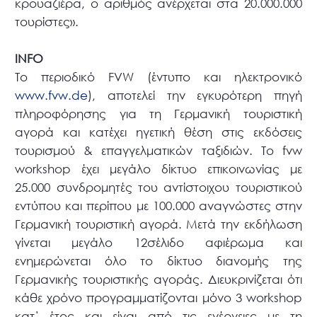
κρουαζιέρα, ο αριθμός ανέρχεται στα 20.000.000
τουρίστες».
INFO
Το περιοδικό FVW (έντυπο και ηλεκτρονικό
www.fvw.de
), αποτελεί την εγκυρότερη πηγή
πληροφόρησης για τη Γερμανική τουριστική
αγορά και κατέχει ηγετική θέση στις εκδόσεις
τουρισμού & επαγγελματικών ταξιδιών. Το fvw
workshop έχει μεγάλο δίκτυο επικοινωνίας με
25.000 συνδρομητές του αντίστοιχου τουριστικού
εντύπου και περίπου με 100.000 αναγνώστες στην
Γερμανική τουριστική αγορά. Μετά την εκδήλωση
γίνεται μεγάλο 12σέλιδο αφιέρωμα και
ενημερώνεται όλο το δίκτυο διανομής της
Γερμανικής τουριστικής αγοράς. Διευκρινίζεται ότι
κάθε χρόνο προγραμματίζονται μόνο 3 workshop
κατ΄ έτος και είναι από τις ενέργειες με τη