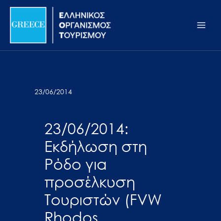
Μετάβαση
Σημείωση:
Main
στο
Αυτός
Men
περιεχόμενο
ο
ιστότοπος
περιλαμβάνει
ένα
σύστημα
23/06/2014
προσβασιμότητας.
23/06/2014:
Εκδήλωση στη
Ρόδο για
προσέλκυση
Τουριστών (FVW
Rhodos