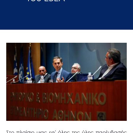
Στο πλαίσιο μιας εφ' όλης της ύλης παρέμβασής