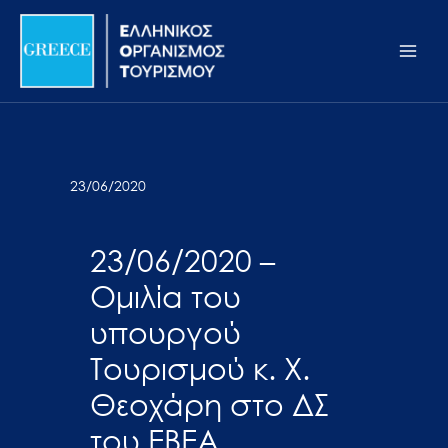
Μετάβαση
Σημείωση:
Main
στο
Αυτός
Men
περιεχόμενο
ο
ιστότοπος
περιλαμβάνει
ένα
σύστημα
23/06/2020
προσβασιμότητας.
23/06/2020 –
Ομιλία του
υπουργού
Τουρισμού κ. Χ.
Θεοχάρη στο ΔΣ
του ΕΒΕΑ