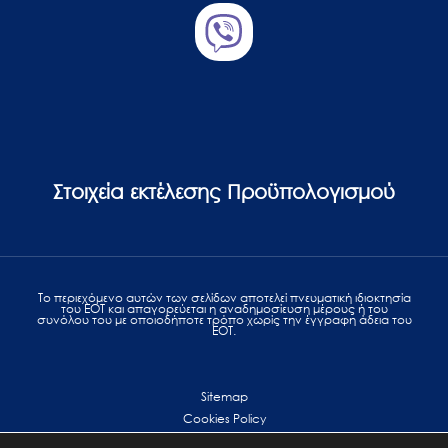
Στοιχεία εκτέλεσης Προϋπολογισμού
Το περιεχόμενο αυτών των σελίδων αποτελεί πvευματική ιδιοκτησία
του ΕΟΤ και απαγορεύεται η αναδημοσίευση μέρους ή του
συνόλου του με οποιοδήποτε τρόπο χωρίς την έγγραφη άδεια του
ΕΟΤ.
Sitemap
Cookies Policy
Personal Data Protection