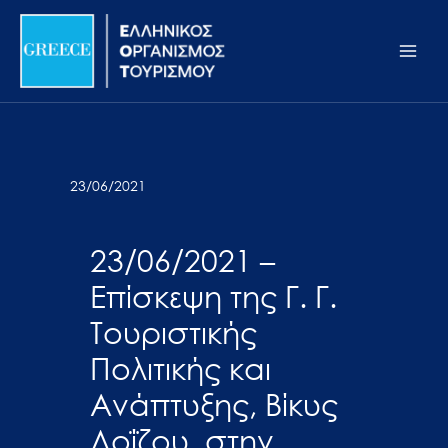
Μετάβαση
Σημείωση:
Main
στο
Αυτός
Men
περιεχόμενο
ο
ιστότοπος
περιλαμβάνει
ένα
σύστημα
23/06/2021
προσβασιμότητας.
23/06/2021 –
Επίσκεψη της Γ. Γ.
Τουριστικής
Πολιτικής και
Ανάπτυξης, Βίκυς
Λοΐζου, στην