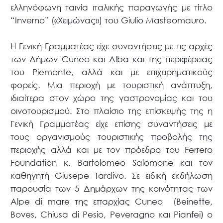
ελληνόφωνη ταινία ιταλικής παραγωγής με τίτλο
“Ιnverno” («Χειμώνας») του Giulio Masteomauro.
Η Γενική Γραμματέας είχε συναντήσεις με τις αρχές
των Δήμων Cuneo και Alba και της περιφέρειας
του Piemonte, αλλά και με επιχειρηματικούς
φορείς. Μια περιοχή με τουριστική ανάπτυξη,
ιδιαίτερα στον χώρο της γαστρονομίας και του
οινοτουρισμού. Στο πλαίσιο της επίσκεψής της η
Γενική Γραμματέας είχε επίσης συναντήσεις με
τους οργανισμούς τουριστικής προβολής της
περιοχής αλλά και με τον πρόεδρο του Ferrero
Foundation κ. Bartolomeo Salomone και τον
καθηγητή Giusepe Tardivo. Σε ειδική εκδήλωση
παρουσία των 5 Δημάρχων της κοινότητας των
Alpe di mare της επαρχίας Cuneo (Beinette,
Boves, Chiusa di Pesio, Peveragno και Pianfei) ο