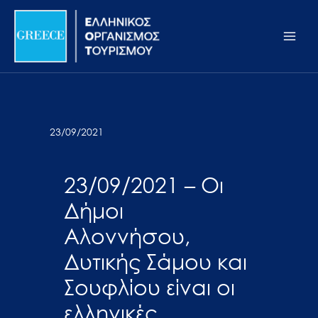
Μετάβαση
Σημείωση:
Main
στο
Αυτός
Men
περιεχόμενο
ο
ιστότοπος
περιλαμβάνει
ένα
σύστημα
23/09/2021
προσβασιμότητας.
23/09/2021 – Οι
Δήμοι
Αλοννήσου,
Δυτικής Σάμου και
Σουφλίου είναι οι
ελληνικές