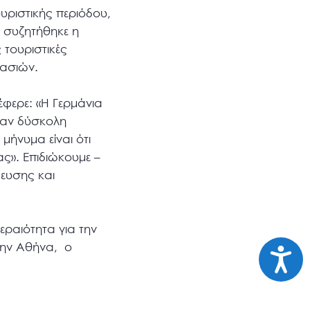
υριστικής περιόδου,
 συζητήθηκε η
 τουριστικές
κασιών.
φερε: «Η Γερμάνια
ταν δύσκολη
 μήνυμα είναι ότι
ς». Επιδιώκουμε –
δευσης και
εραιότητα για την
στην Αθήνα, ο
Προσι