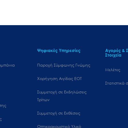
Ψηφιακές Υπηρεσίες
Αγορές & Σ
Στοιχεία
αμπάνια
Παροχή Σύμφωνης Γνώμης
Μελέτες
Χορήγηση Αιγίδας ΕΟΤ
Στατιστικά σ
Συμμετοχή σε Εκδηλώσεις
Τρίτων
ωσης
Συμμετοχή σε Εκθέσεις
ς
Οπτικοακουστικό Υλικό