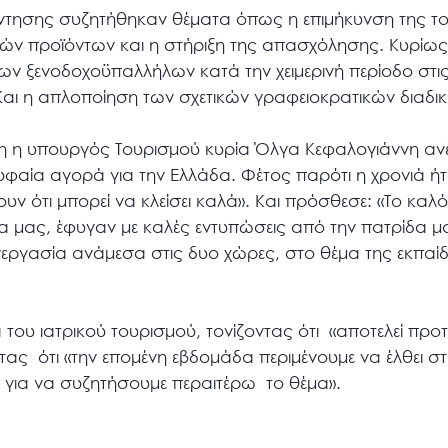
άντησης συζητήθηκαν θέματα όπως η επιμήκυνση της το
ικών προϊόντων και η στήριξη της απασχόλησης. Κυρίως
ν ξενοδοχοϋπαλλήλων κατά την χειμερινή περίοδο στις
. Και η απλοποίηση των σχετικών γραφειοκρατικών διαδι
 η υπουργός Τουρισμού κυρία Όλγα Κεφαλογιάννη ανέ
φαία αγορά για την Ελλάδα. Φέτος παρότι η χρονιά ή
νουν ότι μπορεί να κλείσει καλά». Και πρόσθεσε: «Το καλό
 μας, έφυγαν με καλές εντυπώσεις από την πατρίδα μα
νεργασία ανάμεσα στις δυο χώρες, στο θέμα της εκπαί
του ιατρικού τουρισμού, τονίζοντας ότι «αποτελεί προτ
ντας ότι «την επομένη εβδομάδα περιμένουμε να έλθει 
για να συζητήσουμε περαιτέρω το θέμα».