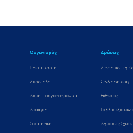
Οργανισμός
Δράσεις
Ποιοι είμαστε
Διαφημιστική Κ
Αποστολή
Συνδιαφήμιση
Δομή – οργανόγραμμα
Εκθέσεις
Διοίκηση
Ταξίδια εξοικεί
Στρατηγική
Δημόσιες Σχέσει