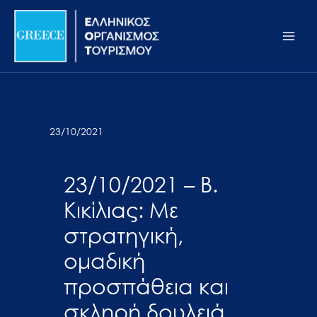
Μετάβαση
Σημείωση:
Main
στο
Αυτός
Men
περιεχόμενο
ο
ιστότοπος
περιλαμβάνει
ένα
σύστημα
23/10/2021
προσβασιμότητας.
23/10/2021 – Β.
Κικίλιας: Με
στρατηγική,
ομαδική
προσπάθεια και
σκληρή δουλειά,