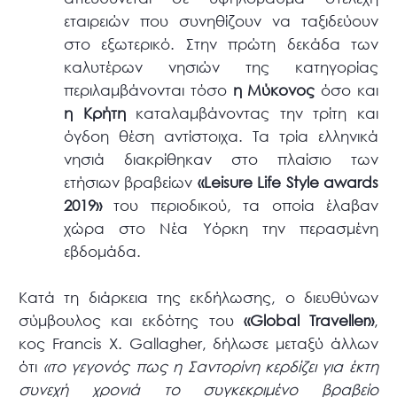
εταιρειών που συνηθίζουν να ταξιδεύουν
στο εξωτερικό. Στην πρώτη δεκάδα των
καλυτέρων νησιών της κατηγορίας
περιλαμβάνονται τόσο
η Μύκονος
όσο και
η Κρήτη
καταλαμβάνοντας την τρίτη και
όγδοη θέση αντίστοιχα. Τα τρία ελληνικά
νησιά διακρίθηκαν στο πλαίσιο των
ετήσιων βραβείων
«Leisure Life Style awards
2019»
του περιοδικού, τα οποία έλαβαν
χώρα στο Νέα Υόρκη την περασμένη
εβδομάδα.
Κατά τη διάρκεια της εκδήλωσης, ο διευθύνων
σύμβουλος και εκδότης του
«Global Traveller»
,
κος Francis X. Gallagher, δήλωσε μεταξύ άλλων
ότι
«το γεγονός πως η Σαντορίνη κερδίζει για έκτη
συνεχή χρονιά το συγκεκριμένο βραβείο