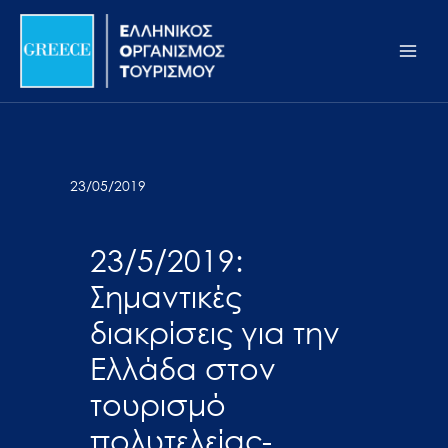
Μετάβαση
Σημείωση:
Main
στο
Αυτός
Men
περιεχόμενο
ο
ιστότοπος
περιλαμβάνει
ένα
σύστημα
23/05/2019
προσβασιμότητας.
23/5/2019:
Σημαντικές
διακρίσεις για την
Ελλάδα στον
τουρισμό
πολυτελείας-