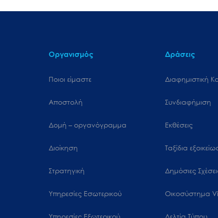
Οργανισμός
Δράσεις
Ποιοι είμαστε
Διαφημιστική Κ
Αποστολή
Συνδιαφήμιση
Δομή – οργανόγραμμα
Εκθέσεις
Διοίκηση
Ταξίδια εξοικεί
Στρατηγική
Δημόσιες Σχέσει
Υπηρεσίες Εσωτερικού
Oικοσύστημα Vi
Υπηρεσίες Εξωτερικού
Δελτία Τύπου