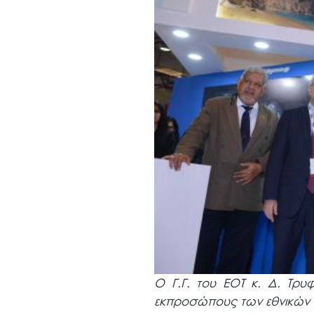
Ο Γ.Γ. του ΕΟΤ κ. Δ. Τρυ
εκπροσώπους των εθνικών σ