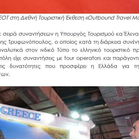
ΟΤ στη Διεθνή Τουριστική Έκθεση «Outbound Travel Mar
ίχε σειρά συναντήσεων η Υπουργός Τουρισμού κα Έλε
τρης Τρυφωνόπουλος, ο οποίος κατά τη διάρκεια συνέντ
ναλυτικά στον ινδικό Τύπο το ελληνικό τουριστικό π
όλη είχε συναντήσεις με tour operators και παράγοντ
τις δυνατότητες που προσφέρει η Ελλάδα για τ
των.