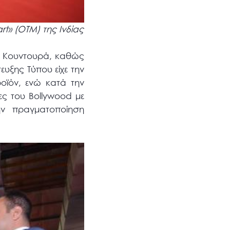
t» (ΟΤΜ) της Ινδίας
να Κουντουρά, καθώς
ευξης Τύπου είχε την
ροϊόν, ενώ κατά την
ες του Bollywood με
ην πραγματοποίηση