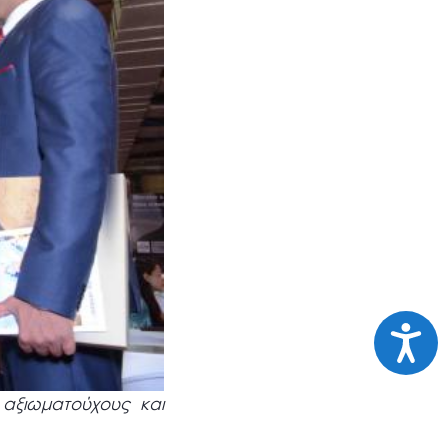
Προσι
 αξιωματούχους και