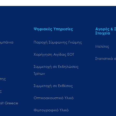
Ψηφιακές Υπηρεσίες
Αγορές & Σ
Στοιχεία
αμπάνια
Παροχή Σύμφωνης Γνώμης
Μελέτες
Χορήγηση Αιγίδας ΕΟΤ
Στατιστικά σ
Συμμετοχή σε Εκδηλώσεις
Τρίτων
ωσης
Συμμετοχή σε Εκθέσεις
ς
Οπτικοακουστικό Υλικό
sit Greece
Φωτογραφικό Υλικό