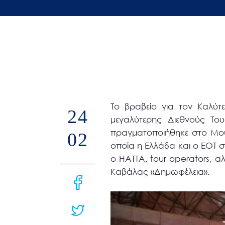
άτομα
με
προβλήματα
όρασης
που
χρησιμοποιούν
πρόγραμμα
Το βραβείο για τον Καλύτ
ανάγνωσης
24
μεγαλύτερης Διεθνούς Του
οθόνης
πραγματοποιήθηκε στο Μου
02
Πατήστε
οποία η Ελλάδα και ο ΕΟΤ σ
Control-
ο ΗΑΤΤΑ, tour operators, α
F10
Καβάλας «Δημωφέλεια».
για
να
ανοίξετε
ένα