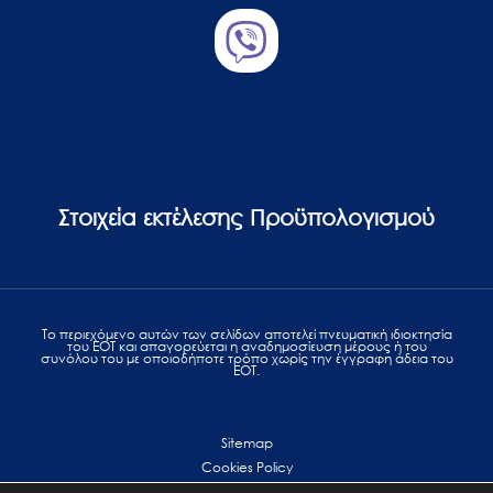
Στοιχεία εκτέλεσης Προϋπολογισμού
Το περιεχόμενο αυτών των σελίδων αποτελεί πvευματική ιδιοκτησία
του ΕΟΤ και απαγορεύεται η αναδημοσίευση μέρους ή του
συνόλου του με οποιοδήποτε τρόπο χωρίς την έγγραφη άδεια του
ΕΟΤ.
Sitemap
Cookies Policy
Personal Data Protection