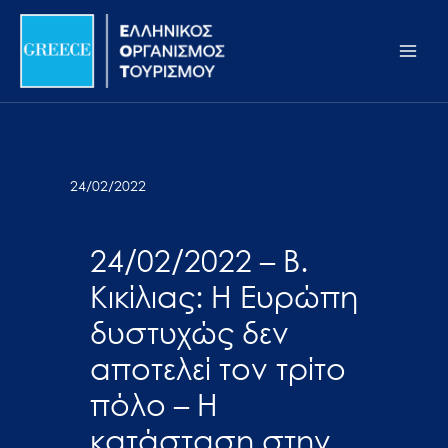
Μετάβαση
Σημείωση:
Main
στο
Αυτός
Men
περιεχόμενο
ο
ιστότοπος
περιλαμβάνει
ένα
σύστημα
24/02/2022
προσβασιμότητας.
24/02/2022 – Β.
Κικίλιας: Η Ευρώπη
δυστυχώς δεν
αποτελεί τον τρίτο
πόλο – Η
κατάσταση στην