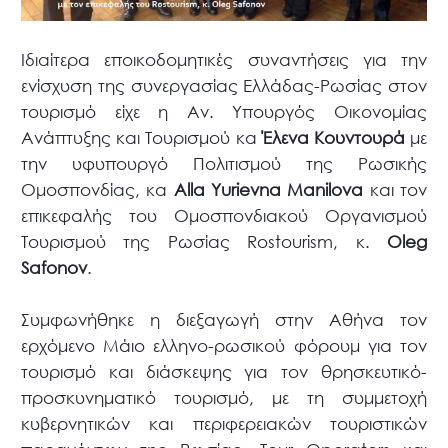
Ιδιαίτερα εποικοδομητικές συναντήσεις για την
ενίσχυση της συνεργασίας Ελλάδας-Ρωσίας στον
τουρισμό είχε η Αν. Υπουργός Οικονομίας
Ανάπτυξης και Τουρισμού κα
Έλενα Κουντουρά
με
την υφυπουργό Πολιτισμού της Ρωσικής
Ομοσπονδίας, κα
Alla Υurievna Manilova
και τον
επικεφαλής του Ομοσπονδιακού Οργανισμού
Τουρισμού της Ρωσίας Rostourism, κ.
Οleg
Safonov
.
Συμφωνήθηκε η διεξαγωγή στην Αθήνα τον
ερχόμενο Μάιο ελληνο-ρωσικού φόρουμ για τον
τουρισμό και διάσκεψης για τον θρησκευτικό-
προσκυνηματικό τουρισμό, με τη συμμετοχή
κυβερνητικών και περιφερειακών τουριστικών