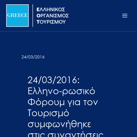
Μετάβαση
Σημείωση:
Main
στο
Αυτός
Men
περιεχόμενο
ο
ιστότοπος
περιλαμβάνει
ένα
σύστημα
24/03/2016
προσβασιμότητας.
24/03/2016:
Ελληνο-ρωσικό
Φόρουμ για τον
Τουρισμό
συμφωνήθηκε
στις συναντήσεις