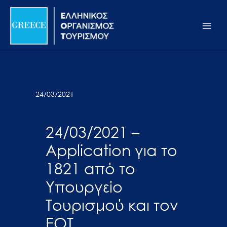
Μετάβαση
Σημείωση:
Main
στο
Αυτός
Men
περιεχόμενο
ο
ιστότοπος
περιλαμβάνει
ένα
σύστημα
24/03/2021
προσβασιμότητας.
24/03/2021 –
Application για το
1821 από το
Υπουργείο
Τουρισμού και τον
ΕΟΤ