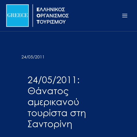
Μετάβαση
Σημείωση:
Main
στο
Αυτός
Men
περιεχόμενο
ο
ιστότοπος
περιλαμβάνει
ένα
σύστημα
24/05/2011
προσβασιμότητας.
24/05/2011:
Θάνατος
αμερικανού
τουρίστα στη
Σαντορίνη