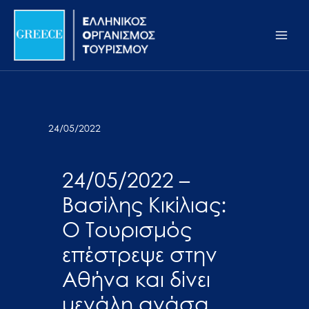
Μετάβαση
Σημείωση:
Main
στο
Αυτός
Men
περιεχόμενο
ο
ιστότοπος
περιλαμβάνει
ένα
σύστημα
24/05/2022
προσβασιμότητας.
24/05/2022 –
Βασίλης Κικίλιας:
Ο Τουρισμός
επέστρεψε στην
Αθήνα και δίνει
μεγάλη ανάσα