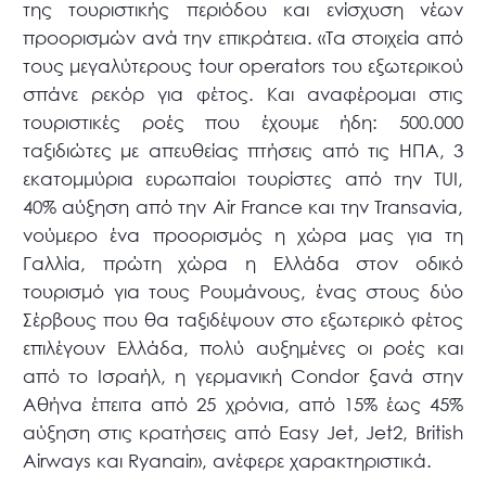
της τουριστικής περιόδου και ενίσχυση νέων
προορισμών ανά την επικράτεια. «Τα στοιχεία από
τους μεγαλύτερους tour operators του εξωτερικού
σπάνε ρεκόρ για φέτος. Και αναφέρομαι στις
τουριστικές ροές που έχουμε ήδη: 500.000
ταξιδιώτες με απευθείας πτήσεις από τις ΗΠΑ, 3
εκατομμύρια ευρωπαίοι τουρίστες από την TUI,
40% αύξηση από την Air France και την Transavia,
νούμερο ένα προορισμός η χώρα μας για τη
Γαλλία, πρώτη χώρα η Ελλάδα στον οδικό
τουρισμό για τους Ρουμάνους, ένας στους δύο
Σέρβους που θα ταξιδέψουν στο εξωτερικό φέτος
επιλέγουν Ελλάδα, πολύ αυξημένες οι ροές και
από το Ισραήλ, η γερμανική Condor ξανά στην
Αθήνα έπειτα από 25 χρόνια, από 15% έως 45%
αύξηση στις κρατήσεις από Easy Jet, Jet2, British
Airways και Ryanair», ανέφερε χαρακτηριστικά.