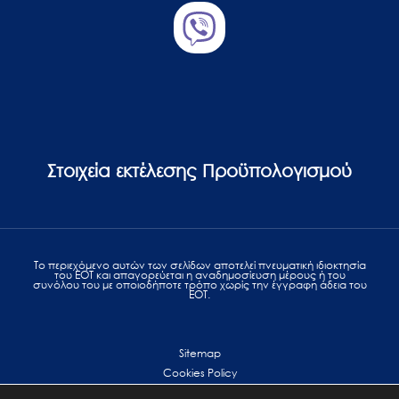
Στοιχεία εκτέλεσης Προϋπολογισμού
Το περιεχόμενο αυτών των σελίδων αποτελεί πvευματική ιδιοκτησία
του ΕΟΤ και απαγορεύεται η αναδημοσίευση μέρους ή του
συνόλου του με οποιοδήποτε τρόπο χωρίς την έγγραφη άδεια του
ΕΟΤ.
Sitemap
Cookies Policy
Personal Data Protection